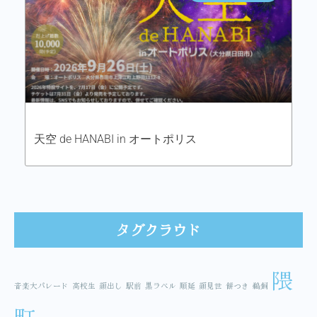
天空 de HANABI in オートポリス
タグクラウド
隈
音楽大パレード
高校生
顔出し
駅前
黒ラベル
順延
顔見世
餅つき
鵜飼
町