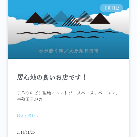
日田日記
居心地の良いお店です！
手作りのピザ生地にトマトソースベース、ベーコン、
半熟玉子がの
続きを読む »
2014/11/25