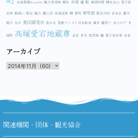
高塚
鮎
食感農園KazetoNe
魅力発信隊
鯛生
麺
韓国料理
鯛生金山
電子宿
黎明館
泊券
鵜飼い
駅近
魅力
雛人形
高速道路
鯛
黎明
駅長対抗
音楽会
露天
集団顔見世
風呂
鳥市
飲み会
電動アシスト付自転車
雑貨
雛祭り
食べログ
麦
高塚愛宕地蔵尊
焼酎
食堂
青空
鼓笛隊
雛
電子商品券
音楽
アーカイブ
関連機関・団体・観光協会