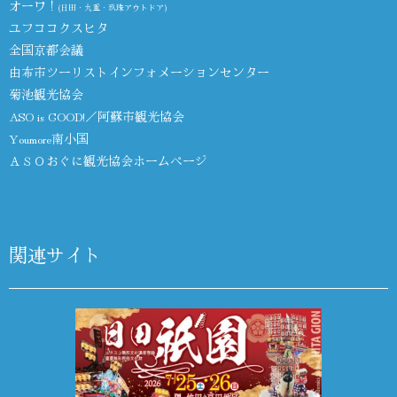
オーワ！
(日田・九重・玖珠アウトドア)
ユフココクスヒタ
全国京都会議
由布市ツーリストインフォメーションセンター
菊池観光協会
ASO is GOOD!／阿蘇市観光協会
Youmore南小国
ＡＳＯおぐに観光協会ホームページ
関連サイト