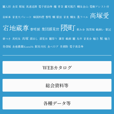
雛人形
食堂
順延
高速道路
電子宿泊券
麺
青空
露天風呂
鯛生金山
電動アシスト付
高塚愛
自転車
音楽大パレード
韓国料理
黎明
鯛
駅前
音楽
鯛生
黒ラベル
隈町
宕地蔵尊
集団顔見世
黎明館
飲み会
鼓笛隊
鵜飼い
駅近
高塚
鮎
餅つき
高校生
顔出し
顔見世
雛祭り
雑貨
鵜飼
雛
鳥市
音楽会
魅力
魅力
発信隊
食感農園KazetoNe
駅長対抗
食べログ
麦焼酎
電子商品券
WEBカタログ
総会資料等
各種データ等