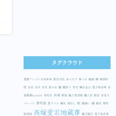
タグクラウド
電動アシスト付自転車
駅長対抗
食べログ
餅つき
鵜飼
鯛
韓国料
理
食堂
鳥市
音楽
飲み会
雛
雛祭り
青空
鯛生金山
電子宿泊券
食
高塚
感農園KazetoNe
高校生
順延
魅力発信隊
雛人形
駅前
音楽大
黎明館
鮎
パレード
黒ラベル
鯛生
顔出し
鵜飼い
麺
雑貨
黎明
高塚愛宕地蔵尊
鼓笛隊
露天風呂
電子商品券