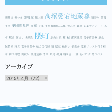
高塚愛宕地蔵尊
黎明館
顔見世
餅つき
雛人形
雛祭り
黎明
集団顔見世
高塚
食堂
音楽
食感農園KazetoNe
飲み会
魅力
音楽大パレード
鳥
隈町
鮎
市
駅前
顔出し
麦焼酎
駅長対抗
麺
露天風呂
電子宿泊券
鯛生
鼓笛隊
雑貨
電子商品券
魅力発信隊
雛
駅近
鵜飼い
音楽会
電動アシスト付自転
車
韓国料理
高校生
高速道路
青空
順延
鵜飼
鯛生金山
鯛
食べログ
黒ラベル
アーカイブ