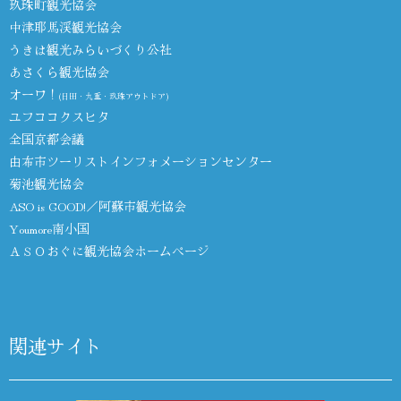
玖珠町観光協会
中津耶馬渓観光協会
うきは観光みらいづくり公社
あさくら観光協会
オーワ！
(日田・九重・玖珠アウトドア)
ユフココクスヒタ
全国京都会議
由布市ツーリストインフォメーションセンター
菊池観光協会
ASO is GOOD!／阿蘇市観光協会
Youmore南小国
ＡＳＯおぐに観光協会ホームページ
関連サイト