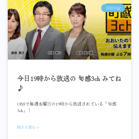
日田日記
今日19時から放送の 旬感3ch みてね
♪
OBSで毎週水曜日の19時から放送されている「旬感
3ch」！
続きを読む »