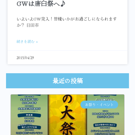
GWは唐臼祭へ♪
いよいよGW突入！皆様いかがお過ごしになられます
か？ 日田市
続きを読む »
2015/04/29
最近の投稿
お祭り・イベント