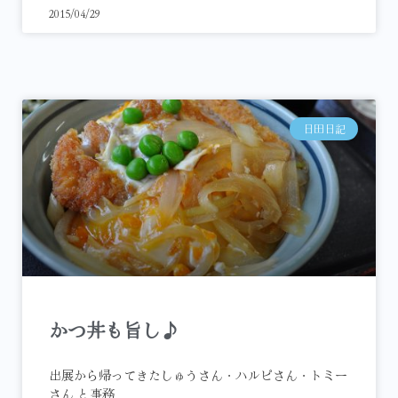
2015/04/29
日田日記
かつ丼も旨し♪
出展から帰ってきたしゅうさん・ハルピさん・トミー
さん と事務