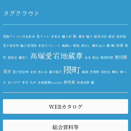
タグクラウド
鮎
電動アシスト付自転車
黒ラベル
音楽会
雛人形
雑貨
魅力
駅長対抗
駅前
鼓笛隊
高塚
電子商品券
魅力発信隊
音楽大パレード
鵜飼い
順延
顔出し
鯛生金山
麺
鯛
黎
高塚愛宕地蔵尊
集団顔
明
顔見世
雛祭り
食堂
駅近
韓国料理
隈町
見世
電子宿泊券
音楽
飲み会
露天風呂
鵜飼
麦焼酎
高校生
鯛生
餅つ
黎明館
き
食べログ
青空
鳥市
食感農園KazetoNe
高速道路
雛
WEBカタログ
総会資料等