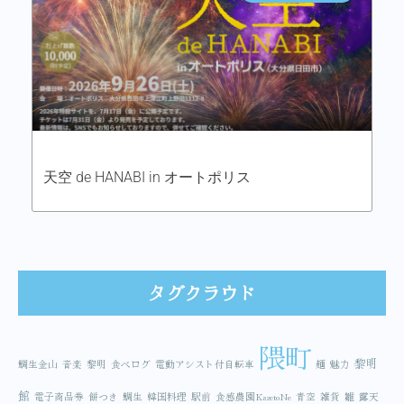
天空 de HANABI in オートポリス
タグクラウド
隈町
黎明
鯛生金山
音楽
黎明
食べログ
電動アシスト付自転車
麺
魅力
館
電子商品券
餅つき
鯛生
韓国料理
駅前
食感農園KazetoNe
青空
雑貨
雛
露天