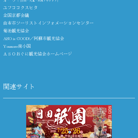
(日田・九重・玖珠アウトドア)
ユフココクスヒタ
全国京都会議
由布市ツーリストインフォメーションセンター
菊池観光協会
ASO is GOOD!／阿蘇市観光協会
Youmore南小国
ＡＳＯおぐに観光協会ホームページ
関連サイト