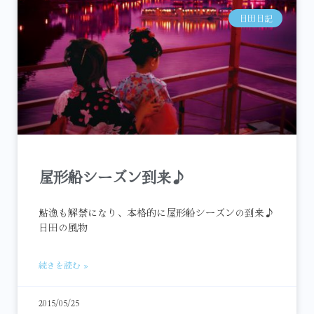
日田日記
屋形船シーズン到来♪
鮎漁も解禁になり、本格的に屋形船シーズンの到来♪
日田の風物
続きを読む »
2015/05/25