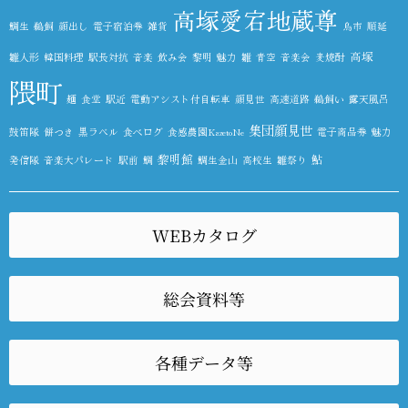
高塚愛宕地蔵尊
鯛生
鵜飼
顔出し
電子宿泊券
雑貨
鳥市
順延
高塚
雛人形
韓国料理
駅長対抗
音楽
飲み会
黎明
魅力
雛
青空
音楽会
麦焼酎
隈町
麺
食堂
駅近
電動アシスト付自転車
顔見世
高速道路
鵜飼い
露天風呂
集団顔見世
鼓笛隊
餅つき
黒ラベル
食べログ
食感農園KazetoNe
電子商品券
魅力
黎明館
鮎
発信隊
音楽大パレード
駅前
鯛
鯛生金山
高校生
雛祭り
WEBカタログ
総会資料等
各種データ等