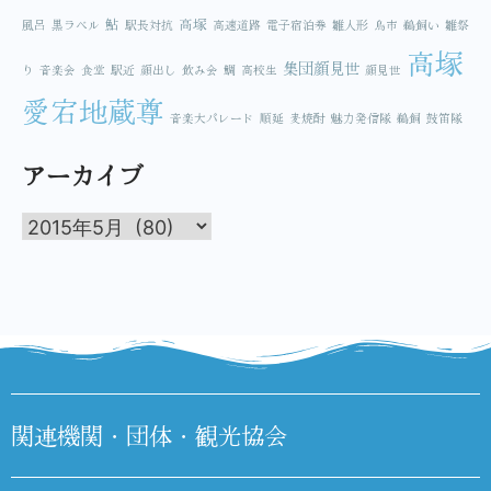
鮎
高塚
風呂
黒ラベル
駅長対抗
高速道路
電子宿泊券
雛人形
鳥市
鵜飼い
雛祭
高塚
集団顔見世
り
音楽会
食堂
駅近
顔出し
飲み会
鯛
高校生
顔見世
愛宕地蔵尊
音楽大パレード
順延
麦焼酎
魅力発信隊
鵜飼
鼓笛隊
アーカイブ
関連機関・団体・観光協会