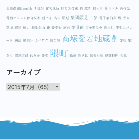
食感農園KazetoNe
麦焼酎
露天風呂
魅力発信隊
麺
雑貨
雛人形
黒ラベル
高校生
集団顔見世
鮎
電動アシスト付自転車
餅つき
鳥市
順延
電子宿泊券
鯛
青空
黎明館
高塚
駅近
魅力
鯛生金山
雛
音楽会
駅前
電子商品券
顔出し
音楽大パレ
高塚愛宕地蔵尊
ード
鯛生
鵜飼い
食べログ
鼓笛隊
黎明
雛
隈町
祭り
高速道路
飲み会
音楽
鵜飼
顔見世
駅長対抗
韓国料理
食堂
アーカイブ