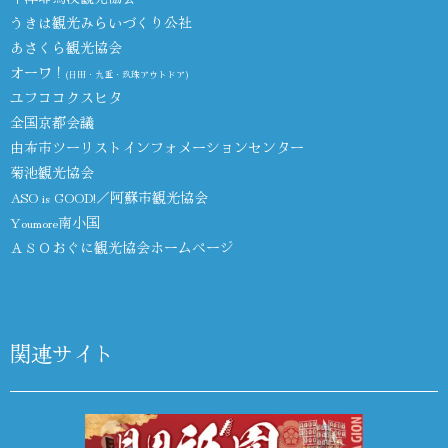
うきは観光みらいづくり公社
あさくら観光協会
オーワ！
(日田・九重・玖珠アウトドア)
ユフココクスヒタ
全国京都会議
由布市ツーリストインフォメーションセンター
菊池観光協会
ASO is GOOD!／阿蘇市観光協会
Youmore南小国
ＡＳＯおぐに観光協会ホームページ
関連サイト