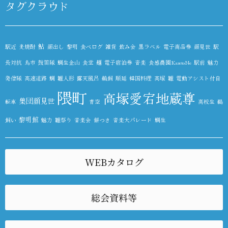
タグクラウド
鮎
駅近
麦焼酎
顔出し
黎明
食べログ
雑貨
飲み会
黒ラベル
電子商品券
顔見世
駅
長対抗
鳥市
鼓笛隊
鯛生金山
食堂
麺
電子宿泊券
音楽
食感農園KazetoNe
駅前
魅力
発信隊
高速道路
鯛
雛人形
露天風呂
鵜飼
順延
韓国料理
高塚
雛
電動アシスト付自
隈町
高塚愛宕地蔵尊
集団顔見世
転車
青空
高校生
鵜
黎明館
飼い
魅力
雛祭り
音楽会
餅つき
音楽大パレード
鯛生
WEBカタログ
総会資料等