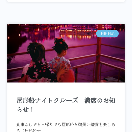
日田日記
屋形船ナイトクルーズ 満席のお知
らせ！
食事なしでも日帰りでも屋形船と鵜飼い鑑賞を楽しめ
る【屋形船ナ