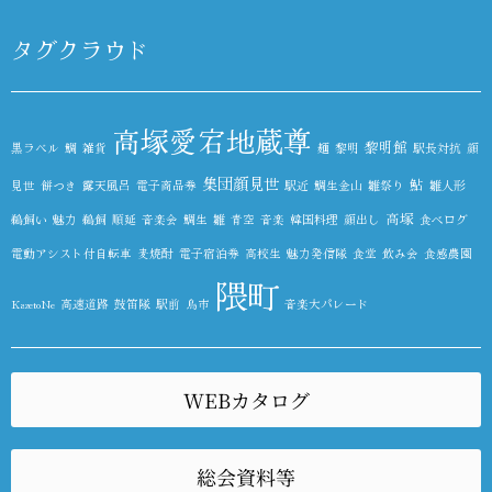
タグクラウド
高塚愛宕地蔵尊
黎明館
黒ラベル
鯛
雑貨
麺
黎明
駅長対抗
顔
集団顔見世
鮎
見世
餅つき
露天風呂
電子商品券
駅近
鯛生金山
雛祭り
雛人形
高塚
鵜飼い
魅力
鵜飼
順延
音楽会
鯛生
雛
青空
音楽
韓国料理
顔出し
食べログ
電動アシスト付自転車
麦焼酎
電子宿泊券
高校生
魅力発信隊
食堂
飲み会
食感農園
隈町
KazetoNe
高速道路
鼓笛隊
駅前
鳥市
音楽大パレード
WEBカタログ
総会資料等