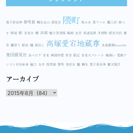
隈町
黎明館
電子宿泊券
鯛生金山
顔見世
飲み会
黒ラベル
雛人形
餅つ
鮎
高塚
き
順延
音楽会
鯛
魅力発信隊
鵜飼
食堂
高速道路
麦焼酎
駅長対抗
雑
高塚愛宕地蔵尊
貨
雛祭り
駅前
麺
顔出し
食感農園KazetoNe
集団顔見世
食べログ
音楽
韓国料理
青空
駅近
音楽大パレード
鵜飼い
電動ア
シスト付自転車
魅力
鳥市
鼓笛隊
黎明
高校生
雛
鯛生
電子商品券
露天風呂
アーカイブ