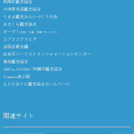
玖珠町観光協会
中津耶馬渓観光協会
うきは観光みらいづくり公社
あさくら観光協会
オーワ！
(日田・九重・玖珠アウトドア)
ユフココクスヒタ
全国京都会議
由布市ツーリストインフォメーションセンター
菊池観光協会
ASO is GOOD!／阿蘇市観光協会
Youmore南小国
ＡＳＯおぐに観光協会ホームページ
関連サイト