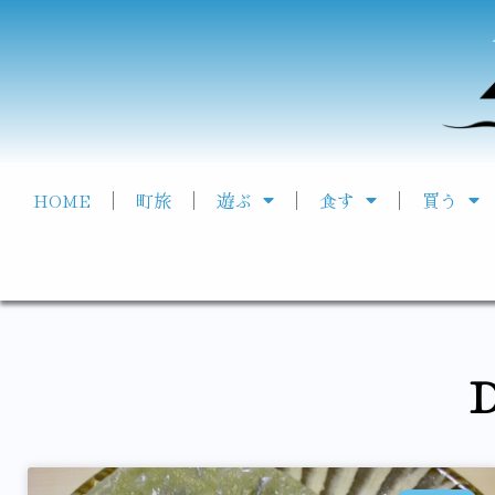
HOME
町旅
遊ぶ
食す
買う
D