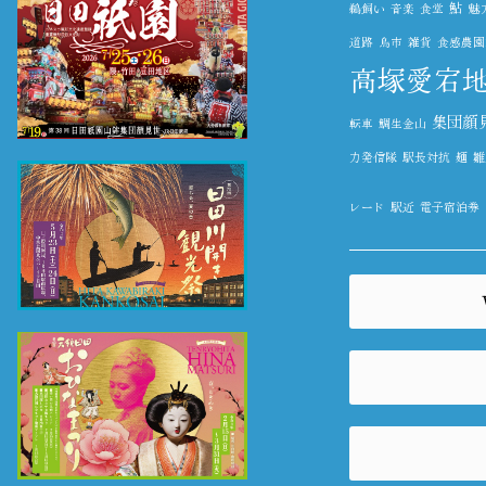
鮎
鵜飼い
音楽
食堂
魅
道路
鳥市
雑貨
食感農園Ka
高塚愛宕
集団顔
転車
鯛生金山
力発信隊
駅長対抗
麺
雛
レード
駅近
電子宿泊券