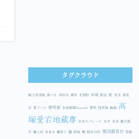
タグクラウド
高塚
鮎
魅力発信隊
餅つき
高校生
雑貨
麦焼酎
駅前
青空
顔見
高
黎明館
世
黒ラベル
食感農園KazetoNe
黎明
鼓笛隊
鵜飼
塚愛宕地蔵尊
音楽大パレード
鳥市
音楽
露天風
集団顔見世
呂
雛人形
音楽会
雛祭り
雛
順延
鯛
駅長対抗
電動