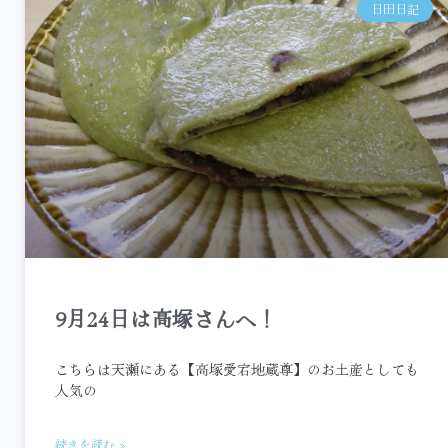
日田日記
9月24日は高塚さんへ！
こちらは天瀬にある【高塚愛宕地蔵尊】のお土産としても
人気の
続きを読む »