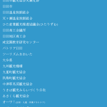
日田市観光協会天瀬支部
日田市
日田温泉旅館組合
天ヶ瀬温泉旅館組合
ひた産業観光推進協議会(ひたりずむ)
日田商工会議所
日田地区商工会
咸宜園教育研究センター
パトリア日田
ツーリズムおおいた
大分県
九州観光機構
九重町観光協会
玖珠町観光協会
中津耶馬渓観光協会
うきは観光みらいづくり公社
あさくら観光協会
オーワ！
(日田・九重・玖珠アウトドア)