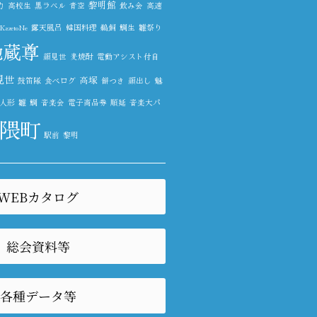
黎明館
力
高校生
黒ラベル
青空
飲み会
高速
zetoNe
露天風呂
韓国料理
鵜飼
鯛生
雛祭り
地蔵尊
顔見世
麦焼酎
電動アシスト付自
見世
高塚
鼓笛隊
食べログ
餅つき
顔出し
魅
人形
雛
鯛
音楽会
電子商品券
順延
音楽大パ
隈町
駅前
黎明
WEBカタログ
総会資料等
各種データ等