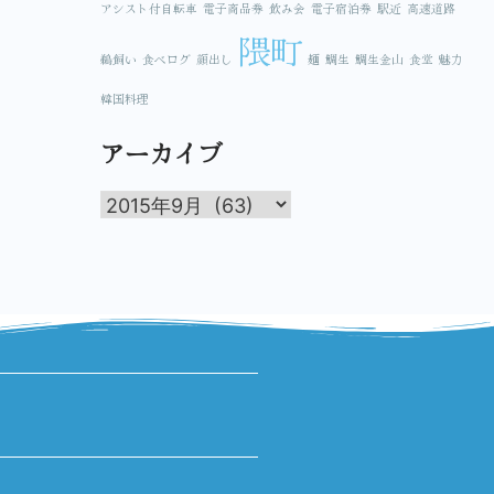
アシスト付自転車
電子商品券
飲み会
電子宿泊券
駅近
高速道路
隈町
鵜飼い
食べログ
顔出し
麺
鯛生
鯛生金山
食堂
魅力
韓国料理
アーカイブ