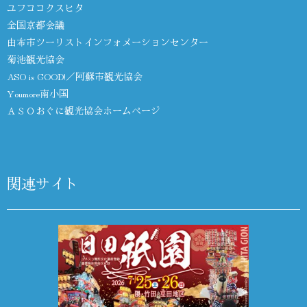
ユフココクスヒタ
全国京都会議
由布市ツーリストインフォメーションセンター
菊池観光協会
ASO is GOOD!／阿蘇市観光協会
Youmore南小国
ＡＳＯおぐに観光協会ホームページ
関連サイト