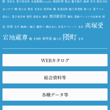
鮎
高校生
電子宿泊券
食感農園KazetoNe
韓国料理
駅近
露天風呂
鵜飼
青空
駅長対抗
食べログ
鯛
飲み会
駅前
音楽会
鼓笛隊
麺
高速道路
魅力発信隊
餅つき
黒ラベル
集団顔見世
顔出し
電子商品券
黎明
顔見世
雑貨
鯛生
電動アシスト付自転車
順
高塚愛
高塚
延
鳥市
鵜飼い
魅力
雛祭り
鯛生金山
音楽大パレード
食堂
隈町
宕地蔵尊
黎明館
雛
麦焼酎
雛人形
音楽
WEBカタログ
総会資料等
各種データ等