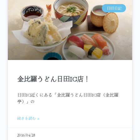
日田日記
金比羅うどん日田IC店！
日田IC近くにある「金比羅うどん日田IC店（金比羅
亭）」の
続きを読む »
2016/04/28