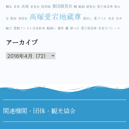
集団顔見世
高塚
鯛生
音楽
音楽会
鼓笛隊
鯛
鵜飼
顔見世
電子商品券
飲み
高塚愛宕地蔵尊
会
駅前
高校生
顔出し
黒ラベル
食堂
鳥市
魅力
電動アシスト付自転車
鵜飼い
雑貨
雛
餅つき
電子宿泊券
音楽大パレード
アーカイブ
関連機関・団体・観光協会