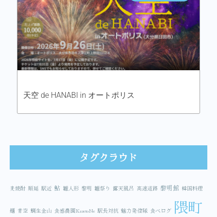
天空 de HANABI in オートポリス
タグクラウド
鮎
黎明館
麦焼酎
順延
駅近
雛人形
黎明
雛祭り
露天風呂
高速道路
韓国料理
隈町
麺
青空
鯛生金山
食感農園KazetoNe
駅長対抗
魅力発信隊
食べログ