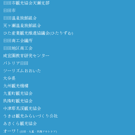
日田市観光協会天瀬支部
日田市
日田温泉旅館組合
天ヶ瀬温泉旅館組合
ひた産業観光推進協議会(ひたりずむ)
日田商工会議所
日田地区商工会
咸宜園教育研究センター
パトリア日田
ツーリズムおおいた
大分県
九州観光機構
九重町観光協会
玖珠町観光協会
中津耶馬渓観光協会
うきは観光みらいづくり公社
あさくら観光協会
オーワ！
(日田・九重・玖珠アウトドア)