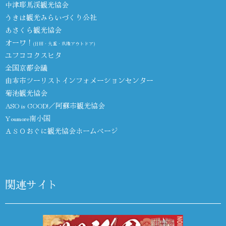
中津耶馬渓観光協会
うきは観光みらいづくり公社
あさくら観光協会
オーワ！
(日田・九重・玖珠アウトドア)
ユフココクスヒタ
全国京都会議
由布市ツーリストインフォメーションセンター
菊池観光協会
ASO is GOOD!／阿蘇市観光協会
Youmore南小国
ＡＳＯおぐに観光協会ホームページ
関連サイト