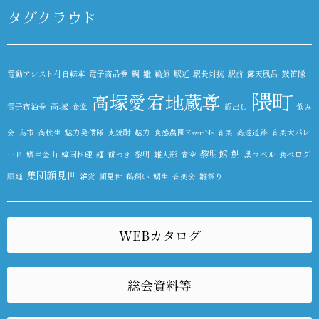
タグクラウド
電動アシスト付自転車
電子商品券
鯛
雛
鵜飼
駅近
駅長対抗
駅前
露天風呂
鼓笛隊
隈町
高塚愛宕地蔵尊
高塚
電子宿泊券
食堂
顔出し
飲み
会
鳥市
高校生
魅力発信隊
麦焼酎
魅力
食感農園KazetoNe
音楽
高速道路
音楽大パレ
黎明館
鮎
ード
鯛生金山
韓国料理
麺
餅つき
黎明
雛人形
青空
黒ラベル
食べログ
集団顔見世
順延
雑貨
顔見世
鵜飼い
鯛生
音楽会
雛祭り
WEBカタログ
総会資料等