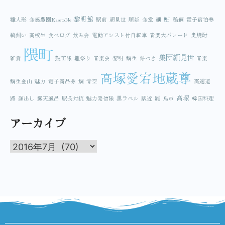
黎明館
鮎
雛人形
食感農園KazetoNe
駅前
顔見世
順延
食堂
麺
鵜飼
電子宿泊券
鵜飼い
高校生
食べログ
飲み会
電動アシスト付自転車
音楽大パレード
麦焼酎
隈町
集団顔見世
雑貨
鼓笛隊
雛祭り
音楽会
黎明
鯛生
餅つき
音楽
高塚愛宕地蔵尊
鯛生金山
魅力
電子商品券
鯛
青空
高速道
高塚
路
顔出し
露天風呂
駅長対抗
魅力発信隊
黒ラベル
駅近
雛
鳥市
韓国料理
アーカイブ