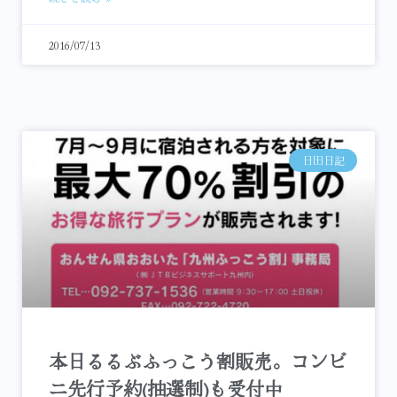
2016/07/13
日田日記
本日るるぶふっこう割販売。コンビ
ニ先行予約(抽選制)も受付中