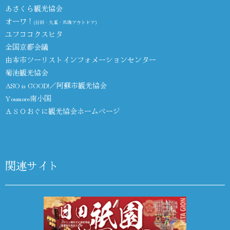
あさくら観光協会
オーワ！
(日田・九重・玖珠アウトドア)
ユフココクスヒタ
全国京都会議
由布市ツーリストインフォメーションセンター
菊池観光協会
ASO is GOOD!／阿蘇市観光協会
Youmore南小国
ＡＳＯおぐに観光協会ホームページ
関連サイト