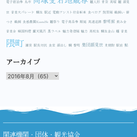
電子宿泊券
鳥市
雛人形
青空
高塚
雛
顔見
世
音楽大パレード
鯛生
駅近
電動アシスト付自転車
食べログ
鼓笛隊
鵜飼い
餅
黎明館
つき
鵜飼
食感農園KazetoNe
雛祭り
電子商品券
順延
高速道路
飲み会
音楽会
韓国料理
露天風呂
黒ラベル
魅力発信隊
魅力
高校生
鯛生金山
麺
音楽
隈町
集団顔見世
鮎
雑貨
駅長対抗
食堂
顔出し
鯛
黎明
麦焼酎
駅前
アーカイブ
関連機関・団体・観光協会