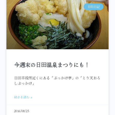
日田日記
今週末の日田温泉まつりにも！
日田市役所近くにある「ぶっかけ亭」の「とり天おろ
しぶっかけ」
続きを読む »
2016/08/25