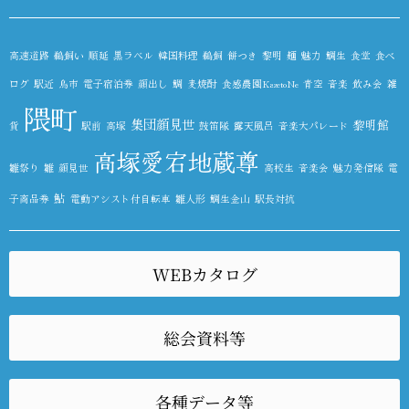
高速道路
鵜飼い
順延
黒ラベル
韓国料理
鵜飼
餅つき
黎明
麺
魅力
鯛生
食堂
食べ
ログ
駅近
鳥市
電子宿泊券
顔出し
鯛
麦焼酎
食感農園KazetoNe
青空
音楽
飲み会
雑
隈町
集団顔見世
黎明館
貨
駅前
高塚
鼓笛隊
露天風呂
音楽大パレード
高塚愛宕地蔵尊
雛祭り
雛
顔見世
高校生
音楽会
魅力発信隊
電
鮎
子商品券
電動アシスト付自転車
雛人形
鯛生金山
駅長対抗
WEBカタログ
総会資料等
各種データ等