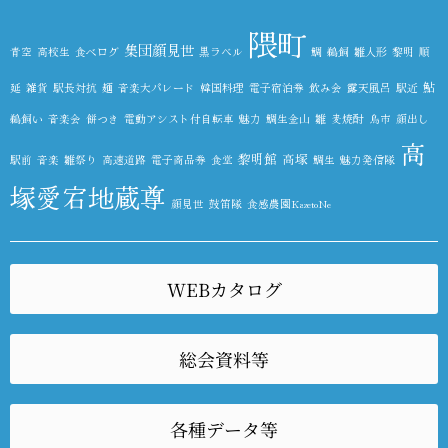
隈町
集団顔見世
青空
高校生
食べログ
黒ラベル
鯛
鵜飼
雛人形
黎明
順
鮎
延
雑貨
駅長対抗
麺
音楽大パレード
韓国料理
電子宿泊券
飲み会
露天風呂
駅近
鵜飼い
音楽会
餅つき
電動アシスト付自転車
魅力
鯛生金山
雛
麦焼酎
鳥市
顔出し
高
黎明館
高塚
駅前
音楽
雛祭り
高速道路
電子商品券
食堂
鯛生
魅力発信隊
塚愛宕地蔵尊
顔見世
鼓笛隊
食感農園KazetoNe
WEBカタログ
総会資料等
各種データ等