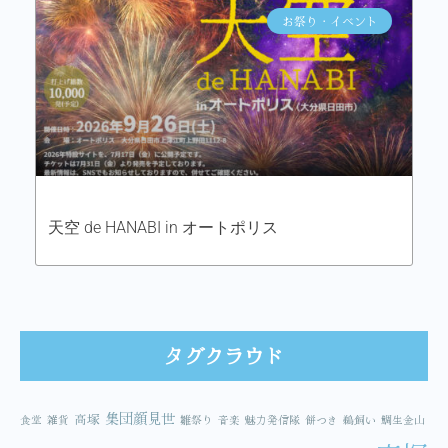
お祭り・イベント
天空 de HANABI in オートポリス
タグクラウド
集団顔見世
高塚
食堂
雑貨
雛祭り
音楽
魅力発信隊
餅つき
鵜飼い
鯛生金山