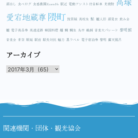
高塚
顔出し
食べログ
食感農園KazetoNe
駅近
電動アシスト付自転車
麦焼酎
隈町
愛宕地蔵尊
鮎
鼓笛隊
高校生
雛人形
顔見世
飲み会
黎明館
雛
電子商品券
高速道路
韓国料理
麺
鯛
鯛生
鳥市
鵜飼
音楽大パレード
音楽会
青空
順延
駅前
駅長対抗
魅力
黒ラベル
電子宿泊券
黎明
露天風呂
アーカイブ
関連機関・団体・観光協会