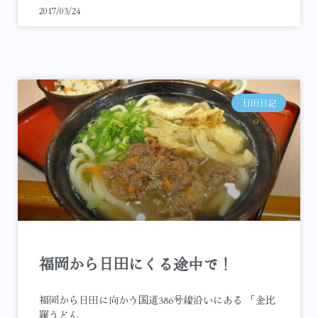
2017/03/24
日田日記
福岡から日田にくる途中で！
福岡から日田に向かう国道386号線沿いにある 「金比
羅うどん