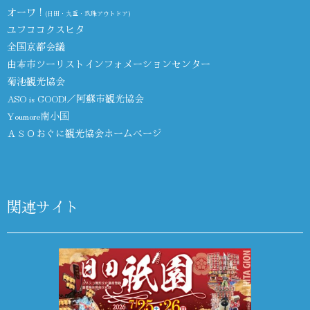
オーワ！
(日田・九重・玖珠アウトドア)
ユフココクスヒタ
全国京都会議
由布市ツーリストインフォメーションセンター
菊池観光協会
ASO is GOOD!／阿蘇市観光協会
Youmore南小国
ＡＳＯおぐに観光協会ホームページ
関連サイト