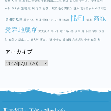
高塚
順延
鳥市
魅力発信隊
食感農園KazetoNe
駅近
顔見世
食べログ
音楽大パレ
黎明館
ード
飲み会
鯛
青空
雛祭り
駅長対抗
高校生
魅力
電子宿泊券
韓国料理
隈町
高塚
集団顔見世
黒ラベル
黎明
電動アシスト付自転車
鯛生
愛宕地蔵尊
露天風呂
餅つき
電子商品券
食堂
麺
駅前
雑貨
麦焼
鮎
酎
鵜飼い
鯛生金山
雛人形
顔出し
雛
音楽会
鼓笛隊
高速道路
音楽
鵜飼
アーカイブ
関連機関・団体・観光協会