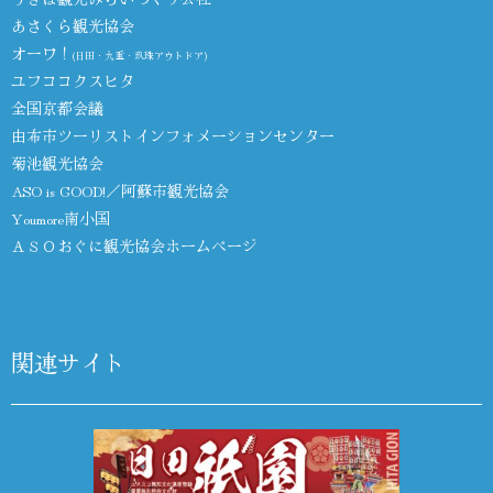
あさくら観光協会
オーワ！
(日田・九重・玖珠アウトドア)
ユフココクスヒタ
全国京都会議
由布市ツーリストインフォメーションセンター
菊池観光協会
ASO is GOOD!／阿蘇市観光協会
Youmore南小国
ＡＳＯおぐに観光協会ホームページ
関連サイト