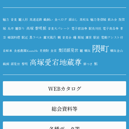
魅力
音楽
雛人形
高速道路
鵜飼い
食べログ
顔出し
高校生
魅力発信隊
飲み会
鼓笛
高塚
黎明館
隊
鳥市
雛祭り
音楽大パレード
電子宿泊券
駅長対抗
電子商品券
青
空
韓国料理
駅近
黒ラベル
露天風呂
鯛
音楽会
麺
順延
雑貨
駅前
電動アシスト付
隈町
集団顔見世
自転車
食感農園KazetoNe
麦焼酎
食堂
雛
鯛生
鯛生金山
高塚愛宕地蔵尊
鮎
鵜飼
顔見世
黎明
餅つき
WEBカタログ
総会資料等
各種データ等