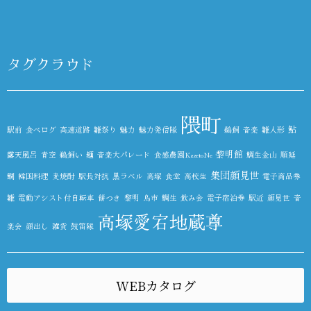
タグクラウド
隈町
鮎
駅前
食べログ
高速道路
雛祭り
魅力
魅力発信隊
鵜飼
音楽
雛人形
黎明館
露天風呂
青空
鵜飼い
麺
音楽大パレード
食感農園KazetoNe
鯛生金山
順延
集団顔見世
鯛
韓国料理
麦焼酎
駅長対抗
黒ラベル
高塚
食堂
高校生
電子商品券
雛
電動アシスト付自転車
餅つき
黎明
鳥市
鯛生
飲み会
電子宿泊券
駅近
顔見世
音
高塚愛宕地蔵尊
楽会
顔出し
雑貨
鼓笛隊
WEBカタログ