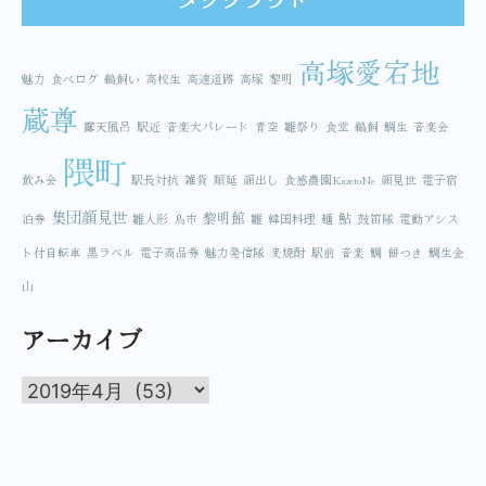
高塚愛宕地
魅力
食べログ
鵜飼い
高校生
高速道路
高塚
黎明
蔵尊
露天風呂
駅近
音楽大パレード
青空
雛祭り
食堂
鵜飼
鯛生
音楽会
隈町
飲み会
駅長対抗
雑貨
順延
顔出し
食感農園KazetoNe
顔見世
電子宿
集団顔見世
黎明館
鮎
泊券
雛人形
鳥市
雛
韓国料理
麺
鼓笛隊
電動アシス
ト付自転車
黒ラベル
電子商品券
魅力発信隊
麦焼酎
駅前
音楽
鯛
餅つき
鯛生金
山
アーカイブ