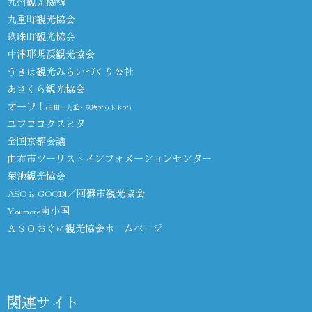
九州観光機構
九重町観光協会
玖珠町観光協会
中津耶馬渓観光協会
うきは観光みらいづくり公社
あさくら観光協会
オーワ！
(日田・九重・玖珠アウトドア)
ユフココクスヒタ
全国京都会議
由布市ツーリストインフォメーションセンター
菊池観光協会
ASO is GOOD!／阿蘇市観光協会
Youmore南小国
ＡＳＯおぐに観光協会ホームページ
関連サイト