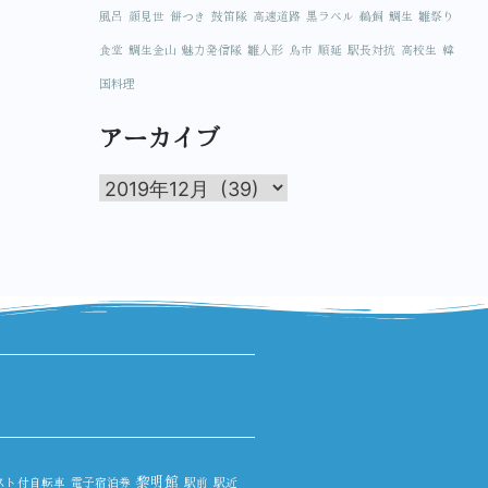
風呂
顔見世
餅つき
鼓笛隊
高速道路
黒ラベル
鵜飼
鯛生
雛祭り
食堂
鯛生金山
魅力発信隊
雛人形
鳥市
順延
駅長対抗
高校生
韓
国料理
アーカイブ
黎明館
スト付自転車
電子宿泊券
駅前
駅近