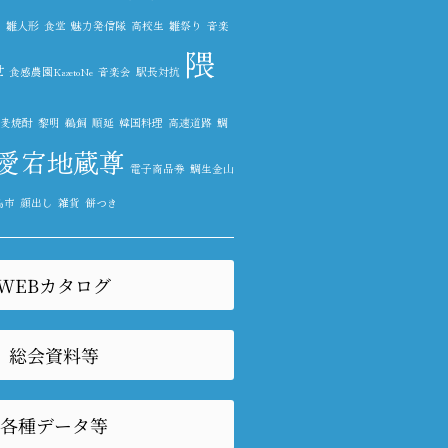
ル
雛人形
食堂
魅力発信隊
高校生
雛祭り
音楽
隈
世
食感農園KazetoNe
音楽会
駅長対抗
麦焼酎
黎明
鵜飼
順延
韓国料理
高速道路
鯛
愛宕地蔵尊
電子商品券
鯛生金山
鳥市
顔出し
雑貨
餅つき
WEBカタログ
総会資料等
各種データ等