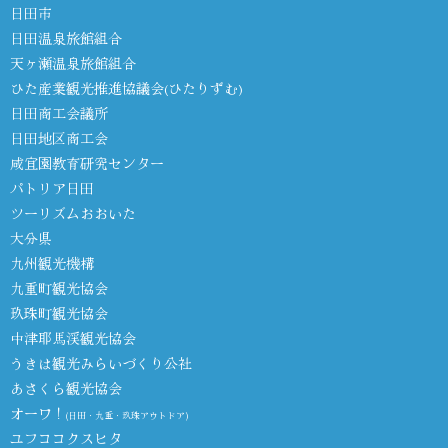
日田市
日田温泉旅館組合
天ヶ瀬温泉旅館組合
ひた産業観光推進協議会(ひたりずむ)
日田商工会議所
日田地区商工会
咸宜園教育研究センター
パトリア日田
ツーリズムおおいた
大分県
九州観光機構
九重町観光協会
玖珠町観光協会
中津耶馬渓観光協会
うきは観光みらいづくり公社
あさくら観光協会
オーワ！
(日田・九重・玖珠アウトドア)
ユフココクスヒタ