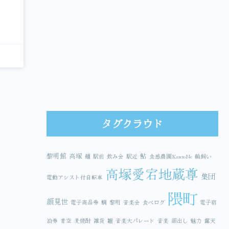
タグクラウド
黎明館
高塚
鮎
麺
駅前
飲み会
駅近
食感農園KazetoNe
鵜飼い
高塚愛宕地蔵尊
集団
電動アシスト付自転車
隈町
顔見世
電子商品券
鯛
黎明
音楽会
食べログ
電子宿
泊券
青空
麦焼酎
雑貨
雛
音楽大パレード
音楽
顔出し
魅力
露天