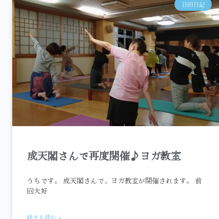
日田日記
成天閣さんで再度開催♪ヨガ教室
うちです。 成天閣さんで、ヨガ教室が開催されます。 前
回大好
続きを読む »