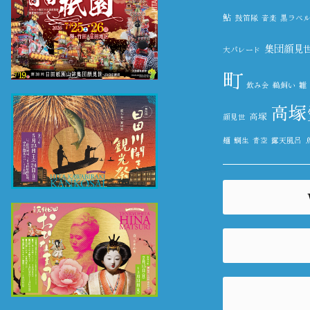
鮎
鼓笛隊
音楽
黒ラベ
集団顔見
大パレード
町
飲み会
鵜飼い
雛
高塚
高塚
顔見世
麺
鯛生
青空
露天風呂