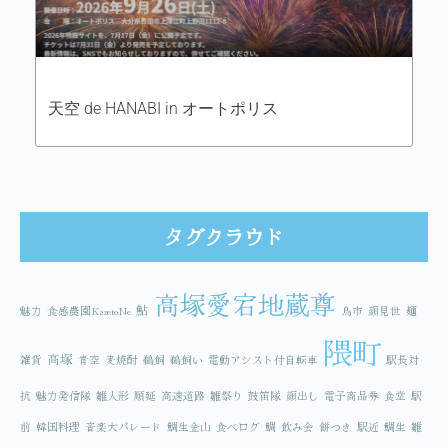
天空 de HANABI in オートポリス
タグクラウド
高塚愛宕地蔵尊
鮎
魅力
食感農園KazetoNe
鳥市
顔見世
麺
隈町
高塚
雑貨
青空
麦焼酎
鵜飼
鵜飼い
電動アシスト付自転車
駅長対
抗
魅力発信隊
雛人形
順延
高速道路
雛祭り
鼓笛隊
顔出し
電子商品券
食堂
駅
前
韓国料理
音楽大パレード
鯛生金山
食べログ
鯛
飲み会
餅つき
駅近
鯛生
雛