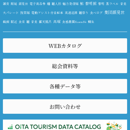
鮎
黎明館
雑貨
順延
顔見世
電子商品券
麺
雛人形
魅力発信隊
黎明
黒ラベル
音楽
集団顔見世
大パレード
鼓笛隊
電動アシスト付自転車
高速道路
雛祭り
食べログ
高塚
鵜飼
駅近
食堂
雛
音楽
露天風呂
食感農園KazetoNe
鯛生
WEBカタログ
総会資料等
各種データ等
お問い合わせ