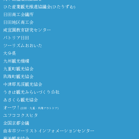
ひた産業観光推進協議会(ひたりずむ)
日田商工会議所
日田地区商工会
咸宜園教育研究センター
パトリア日田
ツーリズムおおいた
大分県
九州観光機構
九重町観光協会
玖珠町観光協会
中津耶馬渓観光協会
うきは観光みらいづくり公社
あさくら観光協会
オーワ！
(日田・九重・玖珠アウトドア)
ユフココクスヒタ
全国京都会議
由布市ツーリストインフォメーションセンター
菊池観光協会