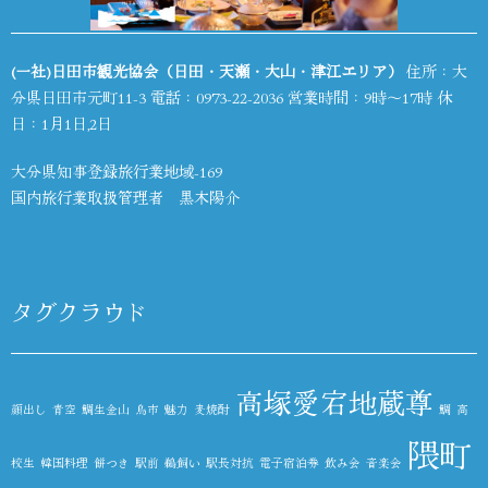
(一社)日田市観光協会（日田・天瀬・大山・津江エリア）
住所：大
分県日田市元町11-3 電話：
0973-22-2036
営業時間：9時～17時 休
日：1月1日,2日
大分県知事登録旅行業地域-169
国内旅行業取扱管理者 黒木陽介
タグクラウド
高塚愛宕地蔵尊
顔出し
青空
鯛生金山
鳥市
魅力
麦焼酎
鯛
高
隈町
校生
韓国料理
餅つき
駅前
鵜飼い
駅長対抗
電子宿泊券
飲み会
音楽会