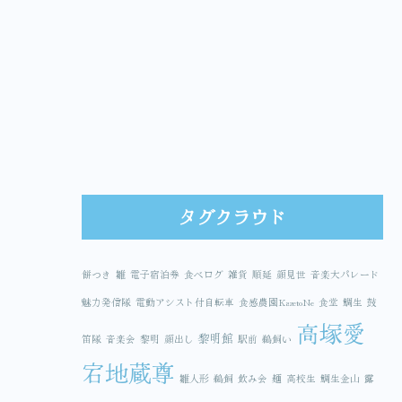
タグクラウド
餅つき
雛
電子宿泊券
食べログ
雑貨
順延
顔見世
音楽大パレード
魅力発信隊
電動アシスト付自転車
食感農園KazetoNe
食堂
鯛生
鼓
高塚愛
黎明館
笛隊
音楽会
黎明
顔出し
駅前
鵜飼い
宕地蔵尊
雛人形
鵜飼
飲み会
麺
高校生
鯛生金山
露