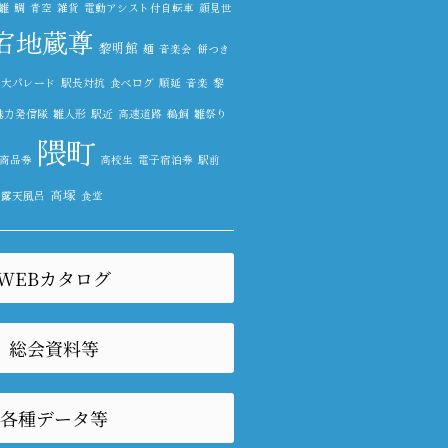
雛
鯛
青空
雑貨
電動アシスト付自転車
顔見世
宕地蔵尊
黎明館
麺
音楽会
餅つき
楽大パレード
駅長対抗
食べログ
順延
音楽
黎
魅力発信隊
雛人形
駅近
高速道路
鵜飼
雛祭り
隈町
商品券
高校生
電子宿泊券
駅前
高塚
露天風呂
食堂
WEBカタログ
総会資料等
各種データ等