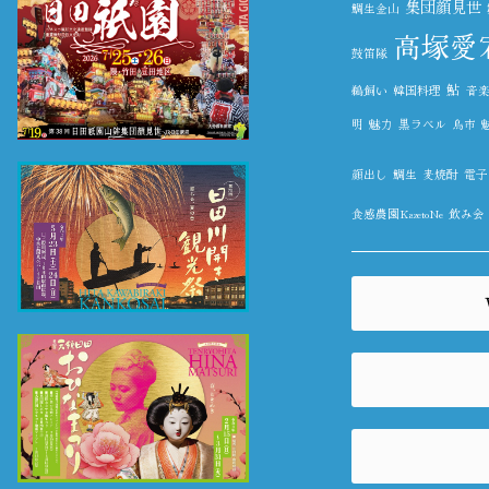
集団顔見世
鯛生金山
高塚愛
鼓笛隊
鮎
鵜飼い
韓国料理
音
明
魅力
黒ラベル
鳥市
顔出し
鯛生
麦焼酎
電子
食感農園KazetoNe
飲み会