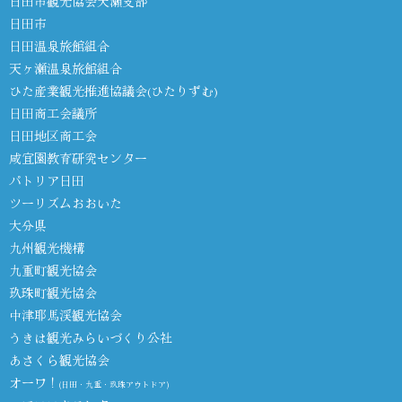
日田市観光協会天瀬支部
日田市
日田温泉旅館組合
天ヶ瀬温泉旅館組合
ひた産業観光推進協議会(ひたりずむ)
日田商工会議所
日田地区商工会
咸宜園教育研究センター
パトリア日田
ツーリズムおおいた
大分県
九州観光機構
九重町観光協会
玖珠町観光協会
中津耶馬渓観光協会
うきは観光みらいづくり公社
あさくら観光協会
オーワ！
(日田・九重・玖珠アウトドア)