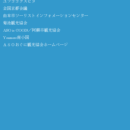
ユフココクスヒタ
全国京都会議
由布市ツーリストインフォメーションセンター
菊池観光協会
ASO is GOOD!／阿蘇市観光協会
Youmore南小国
ＡＳＯおぐに観光協会ホームページ