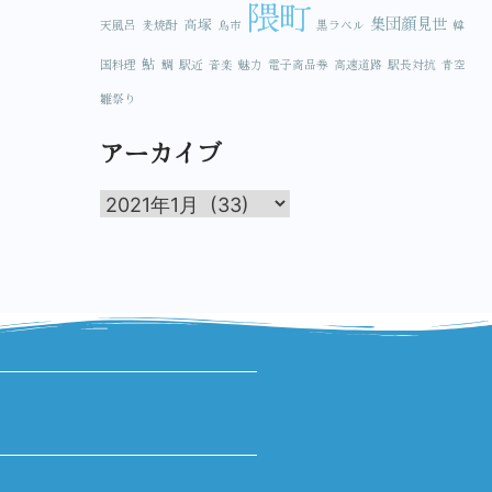
隈町
集団顔見世
高塚
天風呂
麦焼酎
鳥市
黒ラベル
韓
鮎
国料理
鯛
駅近
音楽
魅力
電子商品券
高速道路
駅長対抗
青空
雛祭り
アーカイブ