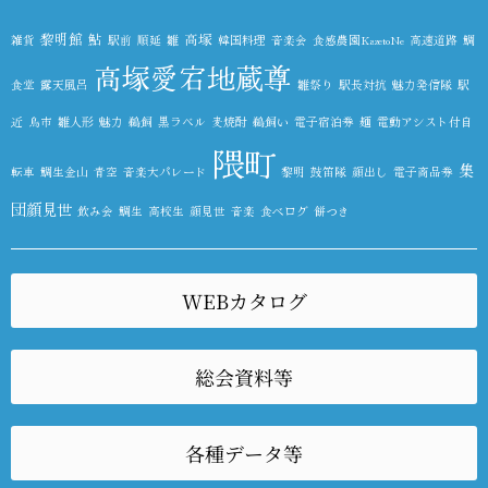
黎明館
鮎
高塚
雑貨
駅前
順延
雛
韓国料理
音楽会
食感農園KazetoNe
高速道路
鯛
高塚愛宕地蔵尊
食堂
露天風呂
雛祭り
駅長対抗
魅力発信隊
駅
近
鳥市
雛人形
魅力
鵜飼
黒ラベル
麦焼酎
鵜飼い
電子宿泊券
麺
電動アシスト付自
隈町
集
転車
鯛生金山
青空
音楽大パレード
黎明
鼓笛隊
顔出し
電子商品券
団顔見世
飲み会
鯛生
高校生
顔見世
音楽
食べログ
餅つき
WEBカタログ
総会資料等
各種データ等