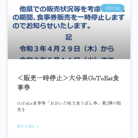
日田日記
＜販売一時停止＞大分県GoToEat食
事券
GoToEat食事券「おおいた味力食うぽん券」第2弾の販
売を
続きを読む »