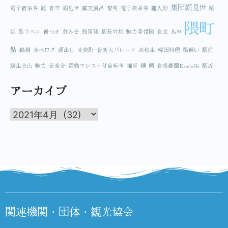
集団顔見世
電子宿泊券
雛
青空
顔見世
露天風呂
黎明
電子商品券
雛人形
順
隈町
延
黒ラベル
餅つき
飲み会
鼓笛隊
駅長対抗
魅力発信隊
食堂
鳥市
鮎
鵜飼
食べログ
顔出し
麦焼酎
音楽大パレード
高校生
韓国料理
鵜飼い
駅前
鯛生金山
魅力
音楽会
電動アシスト付自転車
雑貨
麺
鯛
食感農園KazetoNe
駅近
アーカイブ
関連機関・団体・観光協会