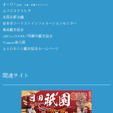
オーワ！
(日田・九重・玖珠アウトドア)
ユフココクスヒタ
全国京都会議
由布市ツーリストインフォメーションセンター
菊池観光協会
ASO is GOOD!／阿蘇市観光協会
Youmore南小国
ＡＳＯおぐに観光協会ホームページ
関連サイト