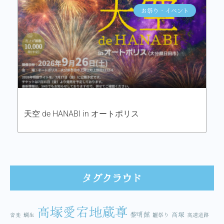
お祭り・イベント
天空 de HANABI in オートポリス
タグクラウド
高塚愛宕地蔵尊
黎明館
高塚
音楽
鯛生
雛祭り
高速道路