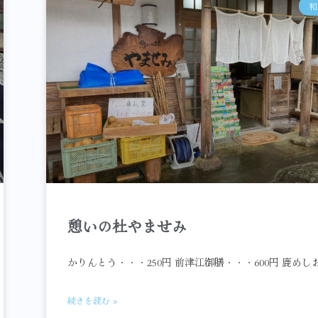
和
憩いの杜やませみ
かりんとう・・・250円 前津江御膳・・・600円 鹿めし
続きを読む »