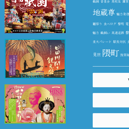
鵜飼
音楽会
高校生
雑貨
地蔵尊
魅力発
雛祭り
食べログ
黎明
電
魅力
鵜飼い
高速道路
楽大パレード
駅長対抗
隈町
見世
鼓笛