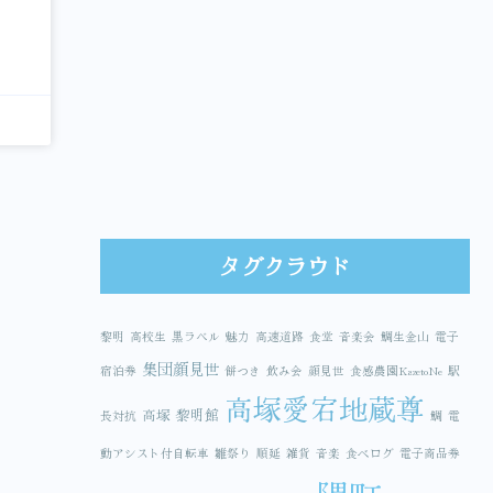
タグクラウド
黎明
高校生
黒ラベル
魅力
高速道路
食堂
音楽会
鯛生金山
電子
集団顔見世
宿泊券
餅つき
飲み会
顔見世
食感農園KazetoNe
駅
高塚愛宕地蔵尊
高塚
黎明館
長対抗
鯛
電
動アシスト付自転車
雛祭り
順延
雑貨
音楽
食べログ
電子商品券