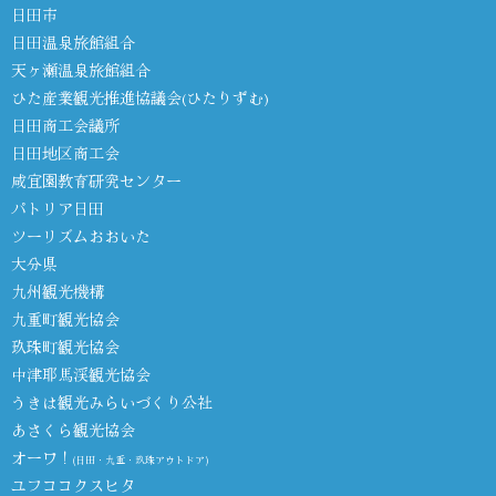
日田市
日田温泉旅館組合
天ヶ瀬温泉旅館組合
ひた産業観光推進協議会(ひたりずむ)
日田商工会議所
日田地区商工会
咸宜園教育研究センター
パトリア日田
ツーリズムおおいた
大分県
九州観光機構
九重町観光協会
玖珠町観光協会
中津耶馬渓観光協会
うきは観光みらいづくり公社
あさくら観光協会
オーワ！
(日田・九重・玖珠アウトドア)
ユフココクスヒタ