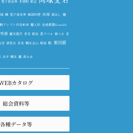
電子宿泊券
麦焼酎
駅近
高塚
信隊
鯛
電子商品券
韓国料理
顔出し
麺
動アシスト付自転車
雛人形
食感農園KazetoNe
黎明館
露天風呂
青空
駅前
黒ラベル
餅つき
音
集団顔
鮎
食堂
顔見世
音楽
鯛生金山
順延
隊
鳥市
鯛生
雛
飲み会
WEBカタログ
総会資料等
各種データ等