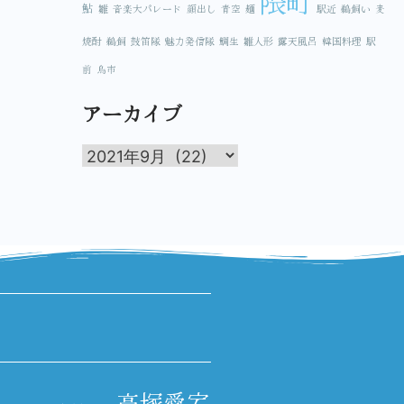
隈町
鮎
雛
音楽大パレード
顔出し
青空
麺
駅近
鵜飼い
麦
焼酎
鵜飼
鼓笛隊
魅力発信隊
鯛生
雛人形
露天風呂
韓国料理
駅
前
鳥市
アーカイブ
高塚愛宕