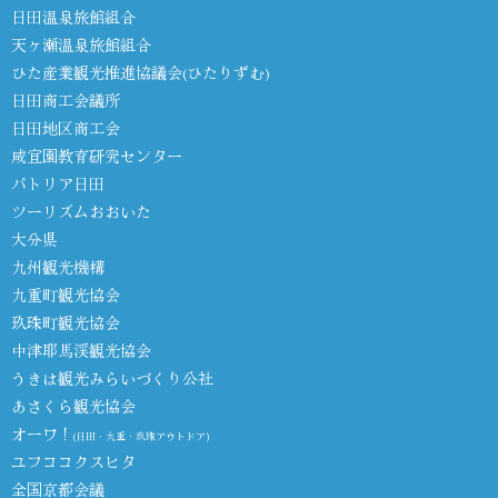
日田温泉旅館組合
天ヶ瀬温泉旅館組合
ひた産業観光推進協議会(ひたりずむ)
日田商工会議所
日田地区商工会
咸宜園教育研究センター
パトリア日田
ツーリズムおおいた
大分県
九州観光機構
九重町観光協会
玖珠町観光協会
中津耶馬渓観光協会
うきは観光みらいづくり公社
あさくら観光協会
オーワ！
(日田・九重・玖珠アウトドア)
ユフココクスヒタ
全国京都会議