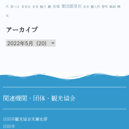
集団顔見世
高塚
呂
餅つき
音楽会
音楽
魅力
雛
食堂
雛人形
黎明
鵜飼
鯛
生
アーカイブ
関連機関・団体・観光協会
日田市観光協会天瀬支部
日田市