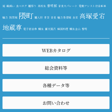
黎明館
延
鵜飼い
食べログ
雛祭り
高校生
音楽大パレード
電動アシスト付自転車
隈町
高塚愛宕
魅力
鼓笛隊
雛人形
青空
音楽
魅力発信隊
食堂
地蔵尊
電子宿泊券
鯛生
露天風呂
韓国料理
鯛生金山
黎明
WEBカタログ
総会資料等
各種データ等
お問い合わせ