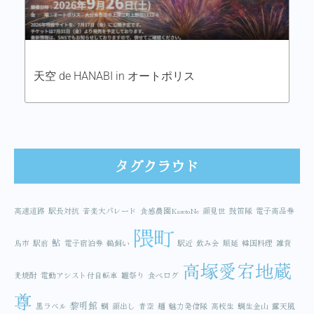
天空 de HANABI in オートポリス
タグクラウド
高速道路
駅長対抗
音楽大パレード
食感農園KazetoNe
顔見世
鼓笛隊
電子商品券
隈町
鮎
鳥市
駅前
電子宿泊券
鵜飼い
駅近
飲み会
順延
韓国料理
雑貨
高塚愛宕地蔵
麦焼酎
電動アシスト付自転車
雛祭り
食べログ
尊
黎明館
黒ラベル
鯛
顔出し
青空
麺
魅力発信隊
高校生
鯛生金山
露天風