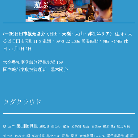
(一社)日田市観光協会（日田・天瀬・大山・津江エリア）
住所：大
分県日田市元町11-3 電話：
0973-22-2036
営業時間：9時～17時 休
日：1月1日,2日
大分県知事登録旅行業地域-169
国内旅行業取扱管理者 黒木陽介
タグクラウド
集団顔見世
鮎
鯛
鳥市
顔見世
顔出し
雑貨
麦焼酎
駅近
音楽会
鵜飼
駅長対抗
高塚
餅つき
飲み会
麺
高速道路
黒ラベル
駅前
食感農園KazetoNe
電子商品券
雛
順