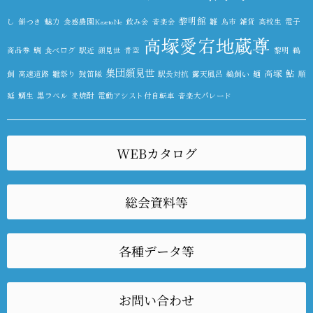
黎明館
し
餅つき
魅力
食感農園KazetoNe
飲み会
音楽会
雛
鳥市
雑貨
高校生
電子
高塚愛宕地蔵尊
商品券
鯛
食べログ
駅近
顔見世
青空
黎明
鵜
集団顔見世
高塚
鮎
飼
高速道路
雛祭り
鼓笛隊
駅長対抗
露天風呂
鵜飼い
麺
順
延
鯛生
黒ラベル
麦焼酎
電動アシスト付自転車
音楽大パレード
WEBカタログ
総会資料等
各種データ等
お問い合わせ