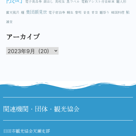
電子商品券
顔出し
高校生
黒ラベル
電動アシスト付自転車
雛人形
集団顔見世
鮎
露天風呂
麺
電子宿泊券
鯛生
黎明
音楽
青空
雛祭り
韓国料理
雑貨
アーカイブ
関連機関・団体・観光協会
日田市観光協会天瀬支部