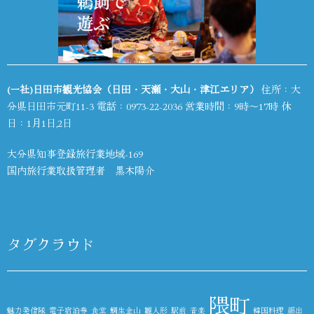
(一社)日田市観光協会（日田・天瀬・大山・津江エリア）
住所：大
分県日田市元町11-3 電話：
0973-22-2036
営業時間：9時～17時 休
日：1月1日,2日
大分県知事登録旅行業地域-169
国内旅行業取扱管理者 黒木陽介
タグクラウド
隈町
魅力発信隊
電子宿泊券
食堂
鯛生金山
雛人形
駅前
音楽
韓国料理
顔出