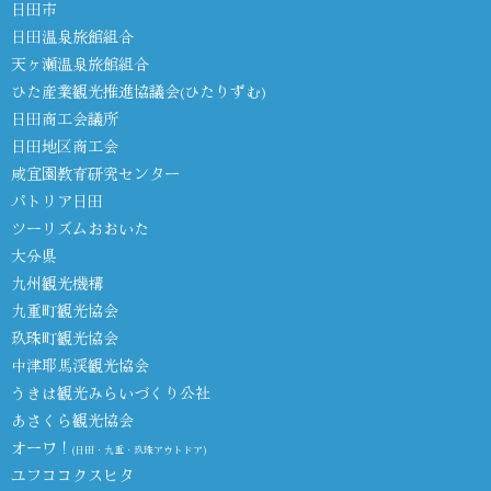
日田市
日田温泉旅館組合
天ヶ瀬温泉旅館組合
ひた産業観光推進協議会(ひたりずむ)
日田商工会議所
日田地区商工会
咸宜園教育研究センター
パトリア日田
ツーリズムおおいた
大分県
九州観光機構
九重町観光協会
玖珠町観光協会
中津耶馬渓観光協会
うきは観光みらいづくり公社
あさくら観光協会
オーワ！
(日田・九重・玖珠アウトドア)
ユフココクスヒタ