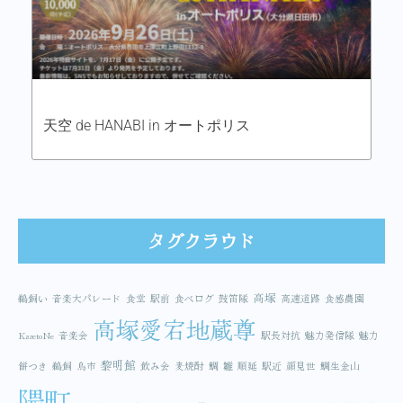
天空 de HANABI in オートポリス
タグクラウド
高塚
鵜飼い
音楽大パレード
食堂
駅前
食べログ
鼓笛隊
高速道路
食感農園
高塚愛宕地蔵尊
KazetoNe
音楽会
駅長対抗
魅力発信隊
魅力
黎明館
餅つき
鵜飼
鳥市
飲み会
麦焼酎
鯛
雛
順延
駅近
顔見世
鯛生金山
隈町