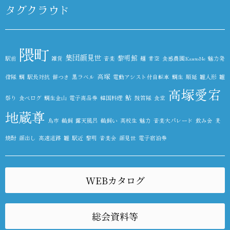
タグクラウド
隈町
集団顔見世
黎明館
駅前
雑貨
音楽
麺
青空
食感農園KazetoNe
魅力発
高塚
信隊
鯛
駅長対抗
餅つき
黒ラベル
電動アシスト付自転車
鯛生
順延
雛人形
雛
高塚愛宕
鮎
祭り
食べログ
鯛生金山
電子商品券
韓国料理
鼓笛隊
食堂
地蔵尊
鳥市
鵜飼
露天風呂
鵜飼い
高校生
魅力
音楽大パレード
飲み会
麦
焼酎
顔出し
高速道路
雛
駅近
黎明
音楽会
顔見世
電子宿泊券
WEBカタログ
総会資料等