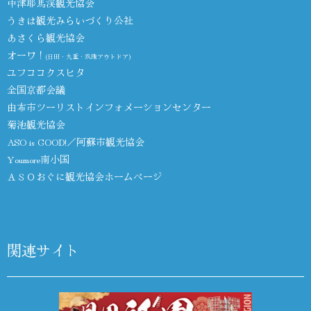
中津耶馬渓観光協会
うきは観光みらいづくり公社
あさくら観光協会
オーワ！
(日田・九重・玖珠アウトドア)
ユフココクスヒタ
全国京都会議
由布市ツーリストインフォメーションセンター
菊池観光協会
ASO is GOOD!／阿蘇市観光協会
Youmore南小国
ＡＳＯおぐに観光協会ホームページ
関連サイト