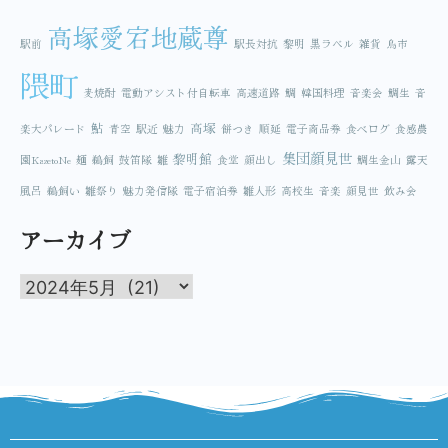
高塚愛宕地蔵尊
駅前
駅長対抗
黎明
黒ラベル
雑貨
鳥市
隈町
麦焼酎
電動アシスト付自転車
高速道路
鯛
韓国料理
音楽会
鯛生
音
鮎
高塚
楽大パレード
青空
駅近
魅力
餅つき
順延
電子商品券
食べログ
食感農
集団顔見世
黎明館
園KazetoNe
麺
鵜飼
鼓笛隊
雛
食堂
顔出し
鯛生金山
露天
風呂
鵜飼い
雛祭り
魅力発信隊
電子宿泊券
雛人形
高校生
音楽
顔見世
飲み会
アーカイブ