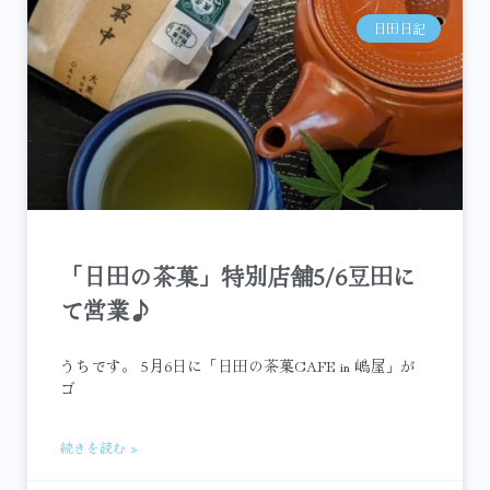
日田日記
「日田の茶菓」特別店舗5/6豆田に
て営業♪
うちです。 5月6日に「日田の茶菓CAFE in 嶋屋」が
ゴ
続きを読む »