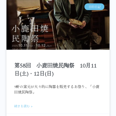
日田日記
第58回 小鹿田焼民陶祭 10月11
日(土)・12日(日)
9軒の窯元が大々的に陶器を販売するお祭り、「小鹿
田焼民陶祭」
続きを読む »