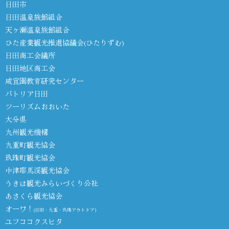
日田市
日田温泉旅館組合
天ヶ瀬温泉旅館組合
ひた産業観光推進協議会(ひたりずむ)
日田商工会議所
日田地区商工会
咸宜園教育研究センター
パトリア日田
ツーリズムおおいた
大分県
九州観光機構
九重町観光協会
玖珠町観光協会
中津耶馬渓観光協会
うきは観光みらいづくり公社
あさくら観光協会
オーワ！
(日田・九重・玖珠アウトドア)
ユフココクスヒタ