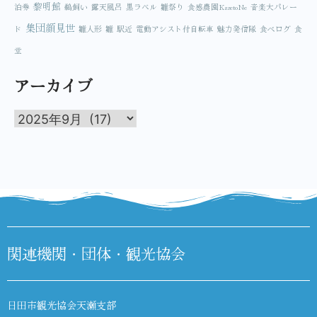
黎明館
泊券
鵜飼い
露天風呂
黒ラベル
雛祭り
食感農園KazetoNe
音楽大パレー
集団顔見世
ド
雛人形
雛
駅近
電動アシスト付自転車
魅力発信隊
食べログ
食
堂
アーカイブ
関連機関・団体・観光協会
日田市観光協会天瀬支部