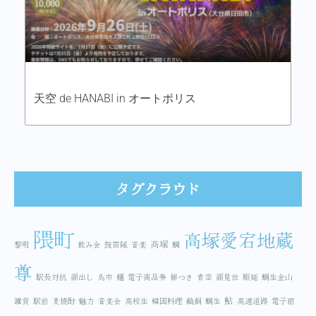
天空 de HANABI in オートポリス
タグクラウド
隈町
高塚愛宕地蔵
高塚
黎明
飲み会
鼓笛隊
音楽
鯛
尊
駅長対抗
顔出し
鳥市
麺
電子商品券
餅つき
青空
顔見世
順延
鯛生金山
鮎
雑貨
駅前
麦焼酎
魅力
音楽会
高校生
韓国料理
鵜飼
鯛生
高速道路
電子宿