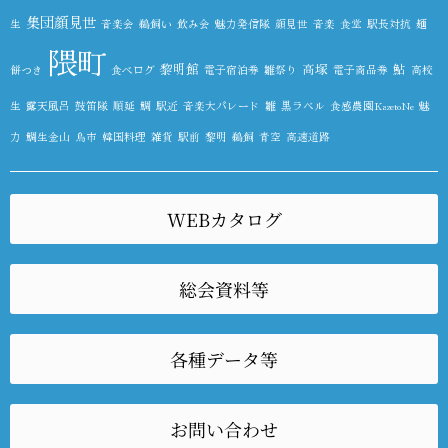
集団顔見世
生
音楽会
鵜飼い
飲み会
魅力発信隊
顔見世
音楽
食堂
駅長対抗
麺
隈町
黎明館
高塚
鮎
餅つき
食べログ
電子宿泊券
雛祭り
電子商品券
高校
生
露天風呂
鼓笛隊
順延
鯛
駅近
音楽大パレード
雛
黒ラベル
食感農園KazetoNe
魅
力
鯛生金山
鳥市
韓国料理
雑貨
駅前
黎明
鵜飼
青空
高速道路
WEBカタログ
総会資料等
各種データ等
お問い合わせ