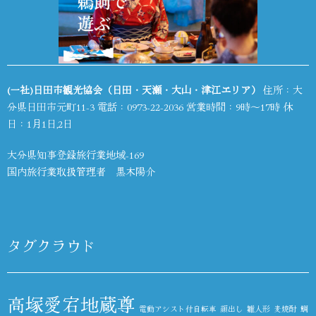
(一社)日田市観光協会（日田・天瀬・大山・津江エリア）
住所：大
分県日田市元町11-3 電話：
0973-22-2036
営業時間：9時～17時 休
日：1月1日,2日
大分県知事登録旅行業地域-169
国内旅行業取扱管理者 黒木陽介
タグクラウド
高塚愛宕地蔵尊
電動アシスト付自転車
顔出し
雛人形
麦焼酎
鯛