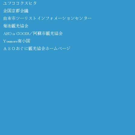
ユフココクスヒタ
全国京都会議
由布市ツーリストインフォメーションセンター
菊池観光協会
ASO is GOOD!／阿蘇市観光協会
Youmore南小国
ＡＳＯおぐに観光協会ホームページ