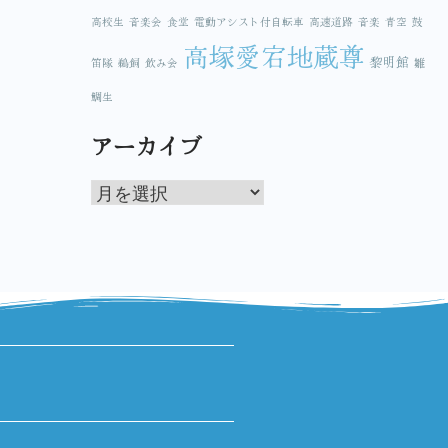
高校生
音楽会
食堂
電動アシスト付自転車
高速道路
音楽
青空
鼓
高塚愛宕地蔵尊
黎明館
笛隊
鵜飼
飲み会
雛
鯛生
アーカイブ