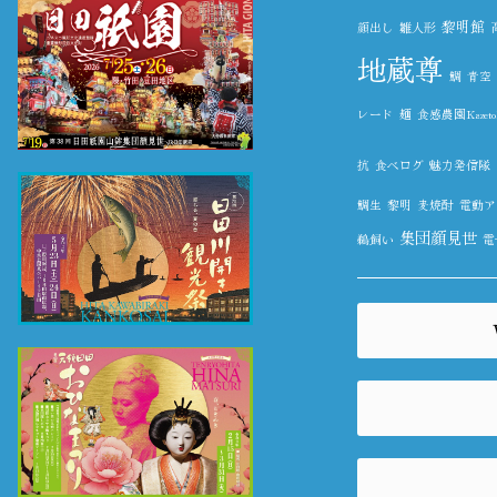
黎明館
顔出し
雛人形
地蔵尊
鯛
青空
レード
麺
食感農園Kazeto
抗
食べログ
魅力発信隊
鯛生
黎明
麦焼酎
電動ア
集団顔見世
鵜飼い
電