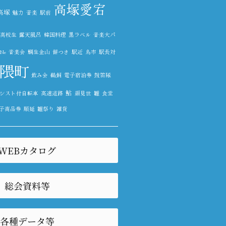
高塚愛宕
高塚
魅力
音楽
駅前
高校生
露天風呂
韓国料理
黒ラベル
音楽大パ
Ne
音楽会
鯛生金山
餅つき
駅近
鳥市
駅長対
隈町
飲み会
鵜飼
電子宿泊券
鼓笛隊
鮎
シスト付自転車
高速道路
顔見世
雛
食堂
子商品券
順延
雛祭り
雑貨
WEBカタログ
総会資料等
各種データ等