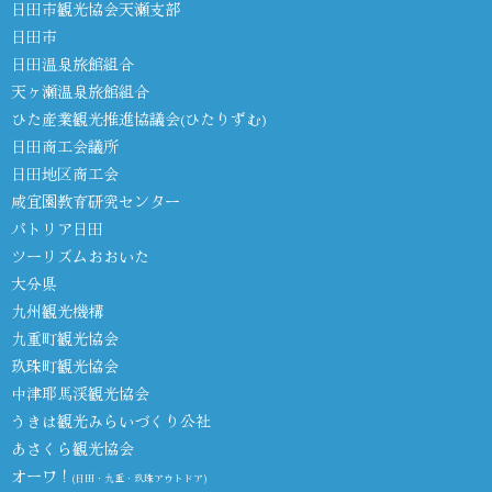
日田市観光協会天瀬支部
日田市
日田温泉旅館組合
天ヶ瀬温泉旅館組合
ひた産業観光推進協議会(ひたりずむ)
日田商工会議所
日田地区商工会
咸宜園教育研究センター
パトリア日田
ツーリズムおおいた
大分県
九州観光機構
九重町観光協会
玖珠町観光協会
中津耶馬渓観光協会
うきは観光みらいづくり公社
あさくら観光協会
オーワ！
(日田・九重・玖珠アウトドア)