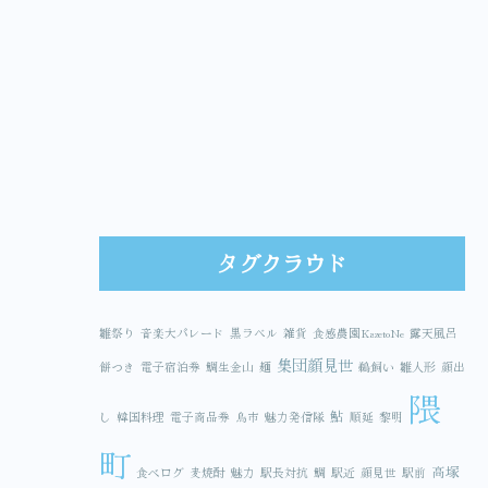
タグクラウド
雛祭り
音楽大パレード
黒ラベル
雑貨
食感農園KazetoNe
露天風呂
集団顔見世
餅つき
電子宿泊券
鯛生金山
麺
鵜飼い
雛人形
顔出
隈
鮎
し
韓国料理
電子商品券
鳥市
魅力発信隊
順延
黎明
町
高塚
食べログ
麦焼酎
魅力
駅長対抗
鯛
駅近
顔見世
駅前