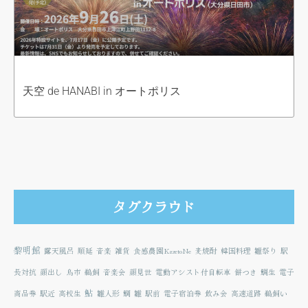
天空 de HANABI in オートポリス
タグクラウド
黎明館
露天風呂
順延
音楽
雑貨
食感農園KazetoNe
麦焼酎
韓国料理
雛祭り
駅
長対抗
顔出し
鳥市
鵜飼
音楽会
顔見世
電動アシスト付自転車
餅つき
鯛生
電子
鮎
商品券
駅近
高校生
雛人形
鯛
雛
駅前
電子宿泊券
飲み会
高速道路
鵜飼い