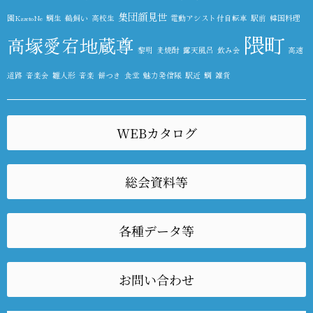
集団顔見世
園KazetoNe
鯛生
鵜飼い
高校生
電動アシスト付自転車
駅前
韓国料理
隈町
高塚愛宕地蔵尊
黎明
麦焼酎
露天風呂
飲み会
高速
道路
音楽会
雛人形
音楽
餅つき
食堂
魅力発信隊
駅近
鯛
雑貨
WEBカタログ
総会資料等
各種データ等
お問い合わせ