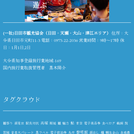
(一社)日田市観光協会（日田・天瀬・大山・津江エリア）
住所：大
分県日田市元町11-3 電話：
0973-22-2036
営業時間：9時～17時 休
日：1月1日,2日
大分県知事登録旅行業地域-169
国内旅行業取扱管理者 黒木陽介
タグクラウド
高塚
鮎
雛祭り
顔見世
駅長対抗
順延
雛
魅力
青空
電子商品券
食べログ
鵜飼
鼓
黎明館
笛隊
音楽大パレード
黒ラベル
電子宿泊券
鳥市
顔出し
麺
鯛生金山
食感農