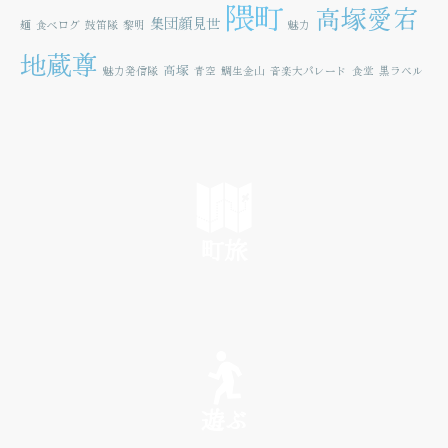
隈町
高塚愛宕
集団顔見世
麺
食べログ
鼓笛隊
黎明
魅力
地蔵尊
高塚
魅力発信隊
青空
鯛生金山
音楽大パレード
食堂
黒ラベル
町旅
SEE
遊ぶ