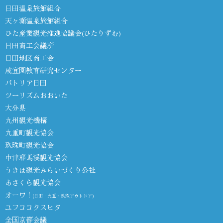
日田温泉旅館組合
天ヶ瀬温泉旅館組合
ひた産業観光推進協議会(ひたりずむ)
日田商工会議所
日田地区商工会
咸宜園教育研究センター
パトリア日田
ツーリズムおおいた
大分県
九州観光機構
九重町観光協会
玖珠町観光協会
中津耶馬渓観光協会
うきは観光みらいづくり公社
あさくら観光協会
オーワ！
(日田・九重・玖珠アウトドア)
ユフココクスヒタ
全国京都会議