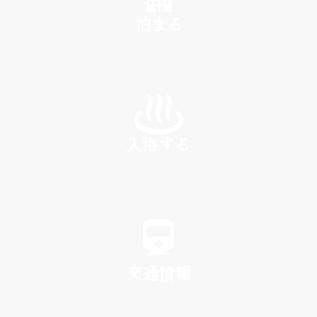
泊まる
INN
入浴する
SPA
交通情報