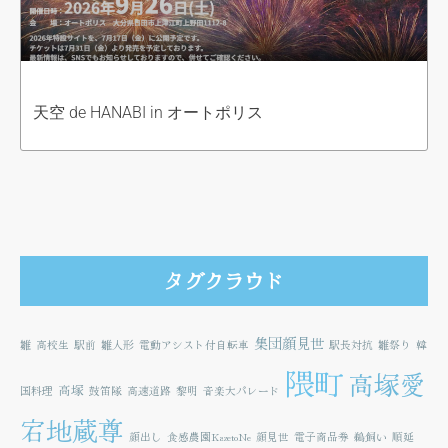
天空 de HANABI in オートポリス
タグクラウド
集団顔見世
雛
高校生
駅前
雛人形
電動アシスト付自転車
駅長対抗
雛祭り
韓
隈町
高塚愛
高塚
国料理
鼓笛隊
高速道路
黎明
音楽大パレード
宕地蔵尊
顔出し
食感農園KazetoNe
顔見世
電子商品券
鵜飼い
順延