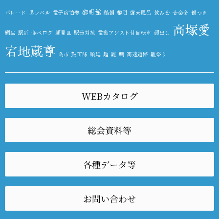
黎明館
パレード
黒ラベル
電子宿泊券
鵜飼
黎明
露天風呂
飲み会
音楽会
餅つき
高塚愛
鯛生
駅近
食べログ
顔見世
駅長対抗
電動アシスト付自転車
顔出し
宕地蔵尊
鳥市
鼓笛隊
順延
麺
雛
鯛
高速道路
雛祭り
WEBカタログ
総会資料等
各種データ等
お問い合わせ