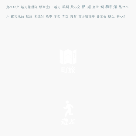
鮎
黎明館
食べログ
魅力発信隊
鯛生金山
魅力
鵜飼
飲み会
麺
食堂
鯛
黒ラベ
ル
露天風呂
駅近
麦焼酎
鳥市
音楽
青空
雑貨
電子宿泊券
音楽会
鯛生
餅つき
町旅
SEE
遊ぶ