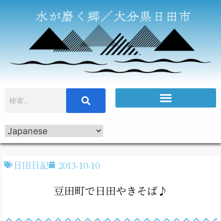
日田日記
2013-10-10
豆田町で日田やきそば♪