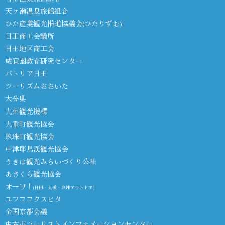
天ヶ瀬温泉旅館組合
ひた産業観光推進協議会(ひたりずむ)
日田商工会議所
日田地区商工会
咸宜園教育研究センター
パトリア日田
ツーリズムおおいた
大分県
九州観光機構
九重町観光協会
玖珠町観光協会
中津耶馬渓観光協会
うきは観光みらいづくり公社
あさくら観光協会
オーワ！
(日田・九重・玖珠アウトドア)
ユフココクスヒタ
全国京都会議
由布市ツーリストインフォメーションセンター