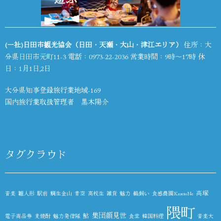
(一社)日田市観光協会（日田・天瀬・大山・津江エリア）
住所：大
分県日田市元町11-3 電話：
0973-22-2036
営業時間：9時～17時 休
日：1月1日,2日
大分県知事登録旅行業地域-169
国内旅行業取扱管理者 黒木陽介
タグクラウド
高塚
音楽
雛人形
駅前
鯛生金山
青空
高校生
雑貨
魅力
鵜飼い
食感農園KazetoNe
隈町
集団顔見世
鮎
電子商品券
麦焼酎
魅力発信隊
食堂
韓国料理
音楽大