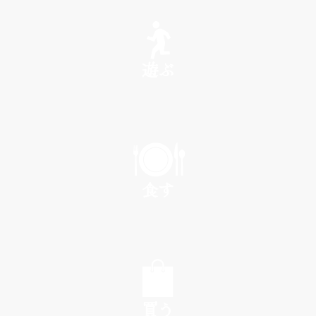
SEE
遊ぶ
PLAY
食す
EAT
買う