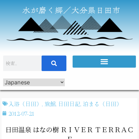
入浴（日田）
,
旅館
,
日田日記
,
泊まる（日田）
2012-07-21
日田温泉 はなの樹 ＲＩＶＥＲ ＴＥＲＲＡＣ
Ｅ