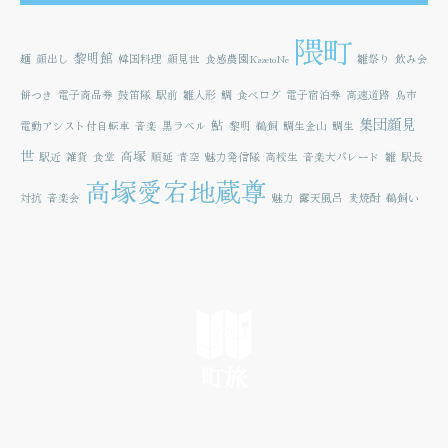
隈町
黎明館
麺
顔出し
韓国料理
顔見世
食感農園KazetoNe
雛祭り
飲み会
餅つき
電子商品券
鼓笛隊
駅前
雛人形
鯛
食べログ
電子宿泊券
高速道路
鳥市
集団顔見
鮎
電動アシスト付自転車
音楽
黒ラベル
黎明
鵜飼
鯛生金山
鯛生
世
高塚
駅近
雑貨
食堂
順延
青空
魅力発信隊
高校生
音楽大パレード
雛
駅長
高塚愛宕地蔵尊
対抗
音楽会
魅力
露天風呂
麦焼酎
鵜飼い
町旅