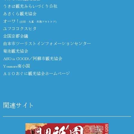
うきは観光みらいづくり公社
あさくら観光協会
オーワ！
(日田・九重・玖珠アウトドア)
ユフココクスヒタ
全国京都会議
由布市ツーリストインフォメーションセンター
菊池観光協会
ASO is GOOD!／阿蘇市観光協会
Youmore南小国
ＡＳＯおぐに観光協会ホームページ
関連サイト