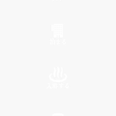
SHOP
泊まる
INN
入浴する
SPA