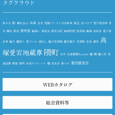
タグクラウド
鮎
高塚
飲み会
鯛生金山
食堂
電動アシスト付自転車
駅近
食べログ
電子宿泊券
青
黎明館
空
鯛生
駅前
鵜飼い
顔見世
駅長対抗
韓国料理
鼓笛隊
鵜飼
高校生
電子商
高
品券
魅力
雛祭り
黒ラベル
顔出し
魅力発信隊
露天風呂
麦焼酎
音楽
雑貨
隈町
塚愛宕地蔵尊
鳥市
食感農園KazetoNe
雛
鯛
雛人形
高
集団顔見世
速道路
順延
黎明
音楽大パレード
麺
音楽会
餅つき
WEBカタログ
総会資料等