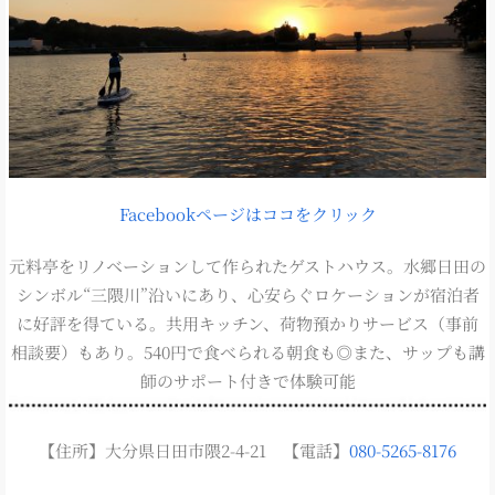
Facebookページはココをクリック
元料亭をリノベーションして作られたゲストハウス。水郷日田の
シンボル“三隈川”沿いにあり、心安らぐロケーションが宿泊者
に好評を得ている。共用キッチン、荷物預かりサービス（事前
相談要）もあり。540円で食べられる朝食も◎また、サップも講
師のサポート付きで体験可能
【住所】大分県日田市隈2-4-21 【電話】
080-5265-8176