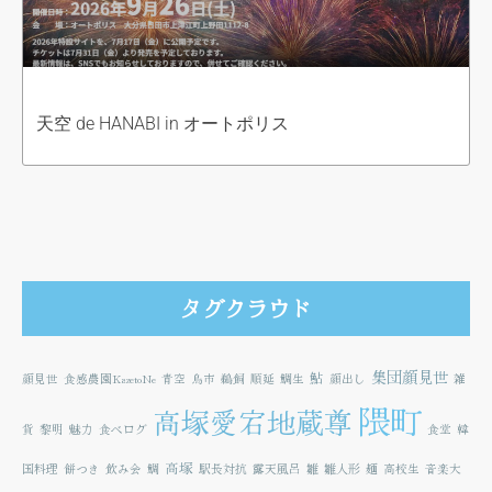
天空 de HANABI in オートポリス
タグクラウド
集団顔見世
鮎
顔見世
食感農園KazetoNe
青空
鳥市
鵜飼
順延
鯛生
顔出し
雑
隈町
高塚愛宕地蔵尊
貨
黎明
魅力
食べログ
食堂
韓
高塚
国料理
餅つき
飲み会
鯛
駅長対抗
露天風呂
雛
雛人形
麺
高校生
音楽大