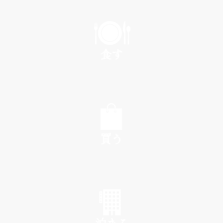
PLAY
食す
EAT
買う
SHOP