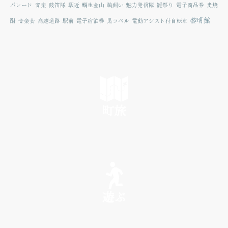
パレード
音楽
鼓笛隊
駅近
鯛生金山
鵜飼い
魅力発信隊
雛祭り
電子商品券
麦焼
黎明館
酎
音楽会
高速道路
駅前
電子宿泊券
黒ラベル
電動アシスト付自転車
町旅
SEE
遊ぶ