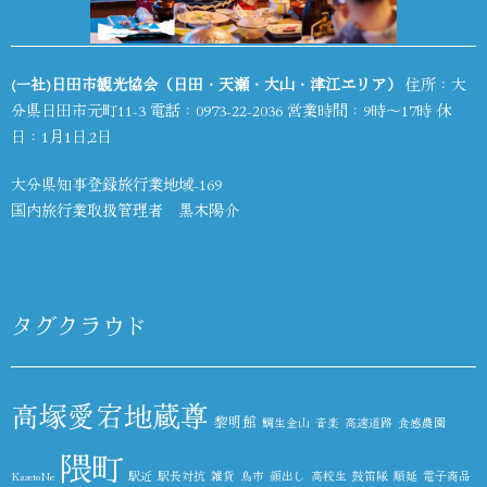
(一社)日田市観光協会（日田・天瀬・大山・津江エリア）
住所：大
分県日田市元町11-3 電話：
0973-22-2036
営業時間：9時～17時 休
日：1月1日,2日
大分県知事登録旅行業地域-169
国内旅行業取扱管理者 黒木陽介
タグクラウド
高塚愛宕地蔵尊
黎明館
鯛生金山
音楽
高速道路
食感農園
隈町
KazetoNe
駅近
駅長対抗
雑貨
鳥市
顔出し
高校生
鼓笛隊
順延
電子商品