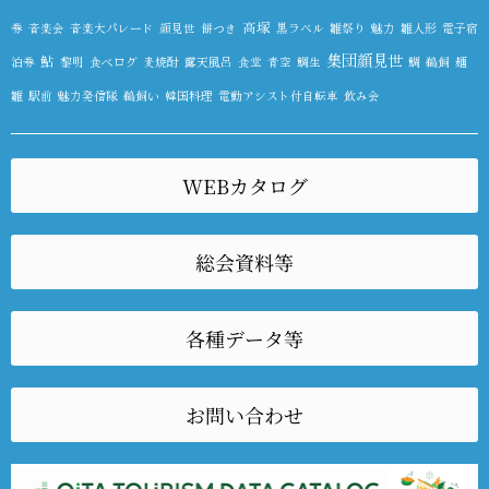
高塚
券
音楽会
音楽大パレード
顔見世
餅つき
黒ラベル
雛祭り
魅力
雛人形
電子宿
集団顔見世
鮎
泊券
黎明
食べログ
麦焼酎
露天風呂
食堂
青空
鯛生
鯛
鵜飼
麺
雛
駅前
魅力発信隊
鵜飼い
韓国料理
電動アシスト付自転車
飲み会
WEBカタログ
総会資料等
各種データ等
お問い合わせ