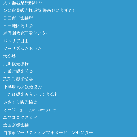
天ヶ瀬温泉旅館組合
ひた産業観光推進協議会(ひたりずむ)
日田商工会議所
日田地区商工会
咸宜園教育研究センター
パトリア日田
ツーリズムおおいた
大分県
九州観光機構
九重町観光協会
玖珠町観光協会
中津耶馬渓観光協会
うきは観光みらいづくり公社
あさくら観光協会
オーワ！
(日田・九重・玖珠アウトドア)
ユフココクスヒタ
全国京都会議
由布市ツーリストインフォメーションセンター