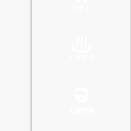
泊まる
INN
入浴する
SPA
交通情報