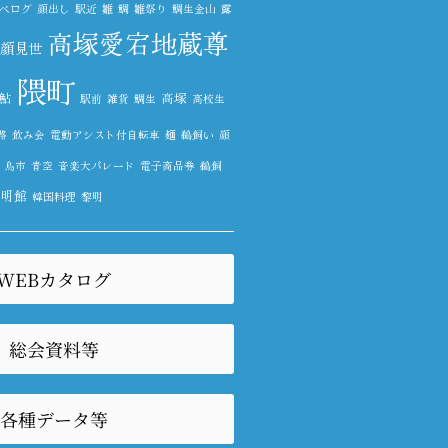
べログ
顔出し
駅近
雛
鯛
雛祭り
鯛生金山
露
高塚愛宕地蔵尊
顔見世
隈町
鮎
高塚
駅前
雑貨
鯛生
高校生
路
飲み会
電動アシスト付自転車
麺
鵜飼い
顔
鳥市
青空
音楽大パレード
電子商品券
鵜飼
黎明館
韓国料理
黎明
WEBカタログ
総会資料等
各種データ等