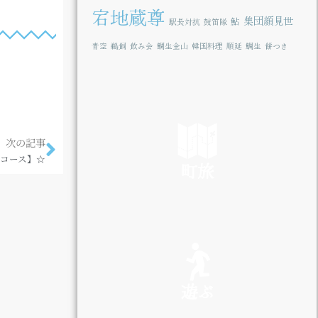
宕地蔵尊
集団顔見世
鮎
駅長対抗
鼓笛隊
青空
鵜飼
飲み会
鯛生金山
韓国料理
順延
鯛生
餅つき
次の記事
コース】☆
町旅
SEE
遊ぶ