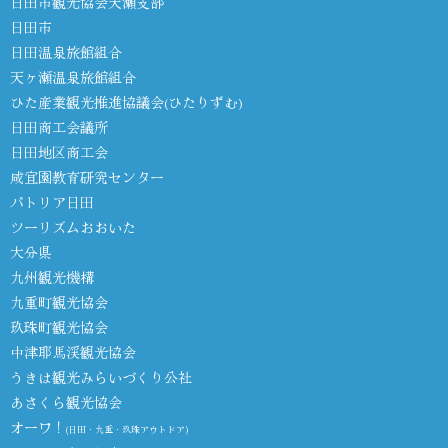
日田市観光協会天瀬支部
日田市
日田温泉旅館組合
天ヶ瀬温泉旅館組合
ひた産業観光推進協議会(ひたりずむ)
日田商工会議所
日田地区商工会
咸宜園教育研究センター
パトリア日田
ツーリズムおおいた
大分県
九州観光機構
九重町観光協会
玖珠町観光協会
中津耶馬渓観光協会
うきは観光みらいづくり公社
あさくら観光協会
オーワ！
(日田・九重・玖珠アウトドア)