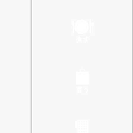
PLAY
食す
EAT
買う
SHOP