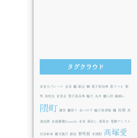
タグクラウド
音楽大パレード
食堂
雛
駅近
鯛
電子宿泊券
黒ラベル
黎
明
高校生
音楽会
電子商品券
魅力
鳥市
雛人形
鵜飼い
隈町
高塚
雑貨
雛祭り
食べログ
魅力発信隊
麺
高
速道路
食感農園KazetoNe
音楽
顔出し
顔見世
電動アシスト
高塚愛
黎明館
付自転車
露天風呂
駅前
麦焼酎