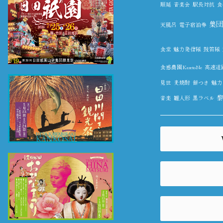
順延
音楽会
駅長対抗
食
集団
天風呂
電子宿泊券
食堂
魅力発信隊
鼓笛隊
食感農園KazetoNe
高速道
見世
麦焼酎
餅つき
魅力
音楽
雛人形
黒ラベル