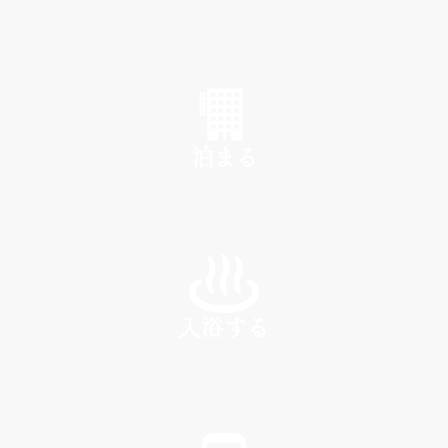
SHOP
泊まる
INN
入浴する
SPA