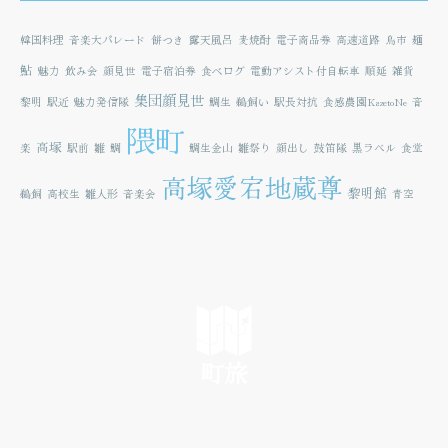
韓国料理
音楽大パレード
餅つき
露天風呂
麦焼酎
電子商品券
高速道路
鳥市
麺
鮎
魅力
飲み会
顔見世
電子宿泊券
食べログ
電動アシスト付自転車
順延
雑貨
集団顔見世
黎明
駅近
魅力発信隊
鯛生
鵜飼い
駅長対抗
食感農園KazetoNe
音
隈町
高塚
楽
駅前
雛
鯛
鯛生金山
雛祭り
顔出し
鼓笛隊
黒ラベル
食堂
高塚愛宕地蔵尊
黎明館
鵜飼
高校生
雛人形
音楽会
青空
町旅