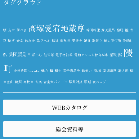
タグクラウド
高塚愛宕地蔵尊
鯛
鳥市
餅つき
韓国料理
露天風呂
黎明
雛
青
空
駅前
食堂
飲み会
黒ラベル
駅近
顔見世
音楽会
雑貨
雛祭り
魅力発信隊
麦焼酎
隈
集団顔見世
鮎
黎明館
顔出し
鼓笛隊
電子宿泊券
電動アシスト付自転車
町
高塚
食感農園KazetoNe
魅力
麺
鯛生
電子商品券
鵜飼い
高速道路
雛人形
鯛
生金山
鵜飼
高校生
音楽
音楽大パレード
駅長対抗
順延
食べログ
WEBカタログ
総会資料等