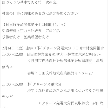
国づくりの基本である第一次産業。
林業の仕事に興味のある方は是非参加ください。
【日田特産品開発講座】2日間（6コマ）
受講無料・事前申込必要 定員20名
求職者向け・創業希望者向け
2月14日（金）座学→(株)グリーン発電大分→日田木材協同組合
10:00～12:00 日田の林業業界の現状。-林業の未来は明るい-
＜日田市役所農林振興部林業振興課課長 津島
俊冶＞
会場：日田玖珠地域産業振興センター2F
13:00～15:00 (株)グリーン発電大分
座学：森林資源の新たな活用についてや会社概
要など
＜グリーン発電大分代表取締役 森山政