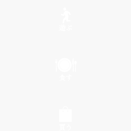
SEE
遊ぶ
PLAY
食す
EAT
買う