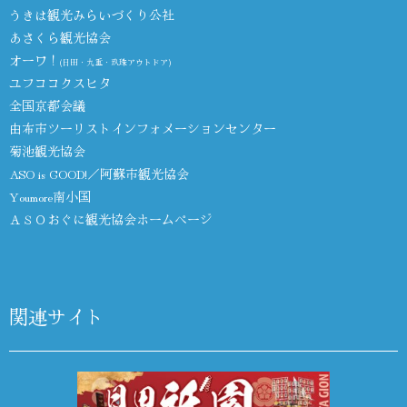
うきは観光みらいづくり公社
あさくら観光協会
オーワ！
(日田・九重・玖珠アウトドア)
ユフココクスヒタ
全国京都会議
由布市ツーリストインフォメーションセンター
菊池観光協会
ASO is GOOD!／阿蘇市観光協会
Youmore南小国
ＡＳＯおぐに観光協会ホームページ
関連サイト