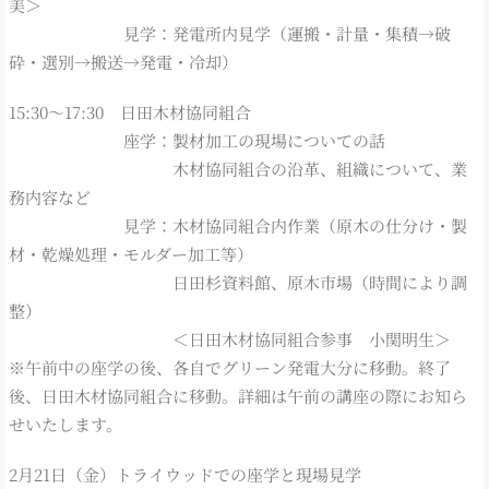
美＞
見学：発電所内見学（運搬・計量・集積→破
砕・選別→搬送→発電・冷却）
15:30～17:30 日田木材協同組合
座学：製材加工の現場についての話
木材協同組合の沿革、組織について、業
務内容など
見学：木材協同組合内作業（原木の仕分け・製
材・乾燥処理・モルダー加工等）
日田杉資料館、原木市場（時間により調
整）
＜日田木材協同組合参事 小関明生＞
※午前中の座学の後、各自でグリーン発電大分に移動。終了
後、日田木材協同組合に移動。詳細は午前の講座の際にお知ら
せいたします。
2月21日（金）トライウッドでの座学と現場見学