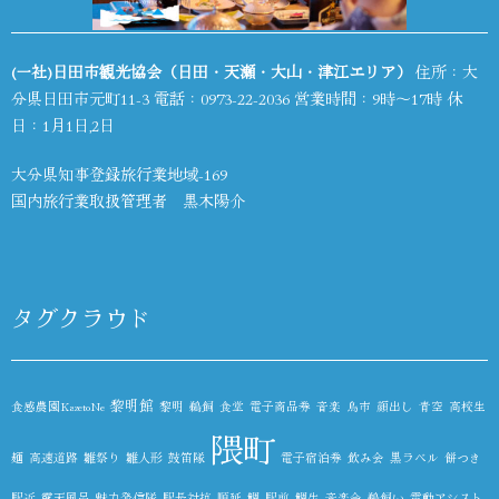
(一社)日田市観光協会（日田・天瀬・大山・津江エリア）
住所：大
分県日田市元町11-3 電話：
0973-22-2036
営業時間：9時～17時 休
日：1月1日,2日
大分県知事登録旅行業地域-169
国内旅行業取扱管理者 黒木陽介
タグクラウド
黎明館
食感農園KazetoNe
黎明
鵜飼
食堂
電子商品券
音楽
鳥市
顔出し
青空
高校生
隈町
麺
高速道路
雛祭り
雛人形
鼓笛隊
電子宿泊券
飲み会
黒ラベル
餅つき
駅近
露天風呂
魅力発信隊
駅長対抗
順延
鯛
駅前
鯛生
音楽会
鵜飼い
電動アシスト