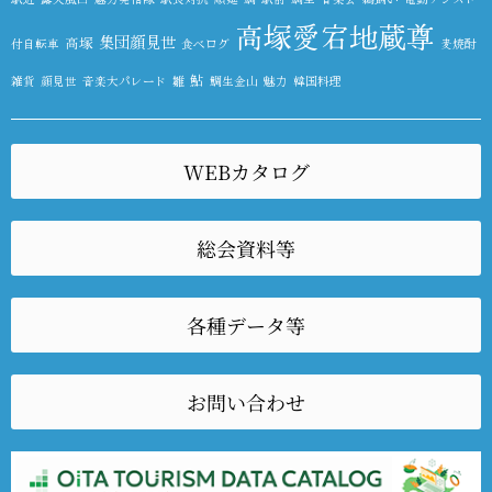
高塚愛宕地蔵尊
集団顔見世
高塚
付自転車
食べログ
麦焼酎
鮎
雑貨
顔見世
音楽大パレード
雛
鯛生金山
魅力
韓国料理
WEBカタログ
総会資料等
各種データ等
お問い合わせ