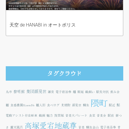
天空 de HANABI in オートポリス
タグクラウド
集団顔見世
黎明館
鳥市
雑貨
電子宿泊券
麺
順延
鵜飼い
駅長対抗
飲み会
隈町
鮎
雛
食感農園KazetoNe
雛人形
食べログ
麦焼酎
顔見世
鯛生
駅近
電動アシスト付自転車
鵜飼
魅力
鼓笛隊
音楽大パレード
食堂
音楽会
駅前
餅つ
高塚愛宕地蔵尊
き
露天風呂
音楽
鯛生金山
電子商品券
青