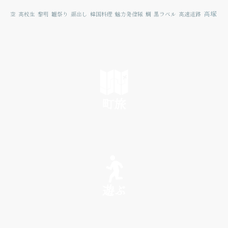
高塚
空
高校生
黎明
雛祭り
顔出し
韓国料理
魅力発信隊
鯛
黒ラベル
高速道路
町旅
SEE
遊ぶ