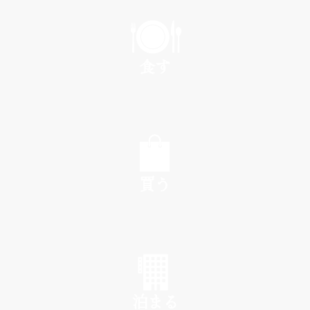
PLAY
食す
EAT
買う
SHOP
泊まる