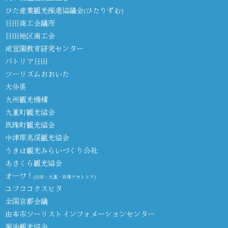
ひた産業観光推進協議会(ひたりずむ)
日田商工会議所
日田地区商工会
咸宜園教育研究センター
パトリア日田
ツーリズムおおいた
大分県
九州観光機構
九重町観光協会
玖珠町観光協会
中津耶馬渓観光協会
うきは観光みらいづくり公社
あさくら観光協会
オーワ！
(日田・九重・玖珠アウトドア)
ユフココクスヒタ
全国京都会議
由布市ツーリストインフォメーションセンター
菊池観光協会