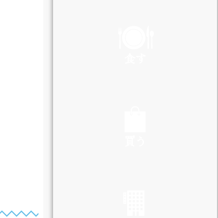
PLAY
食す
EAT
買う
SHOP