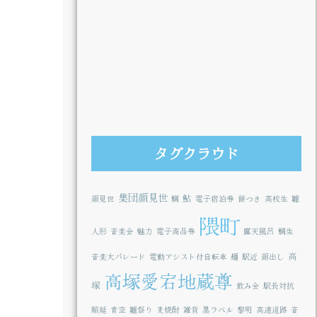
タグクラウド
集団顔見世
鮎
顔見世
鯛
電子宿泊券
餅つき
高校生
雛
隈町
人形
音楽会
魅力
電子商品券
露天風呂
鯛生
高
音楽大パレード
電動アシスト付自転車
麺
駅近
顔出し
高塚愛宕地蔵尊
塚
飲み会
駅長対抗
順延
青空
雛祭り
麦焼酎
雑貨
黒ラベル
黎明
高速道路
音