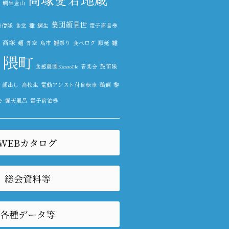
鯛生金山
集団顔見世
発信隊
食堂
雛
鯛生
電子商品券
高塚
麺
青空
鳥市
雛祭り
食べログ
順延
雛
隈町
鮎
食感農園KazetoNe
音楽会
鼓笛隊
顔出し
高校生
電動アシスト付自転車
鵜飼
黎
会
露天風呂
電子宿泊券
WEBカタログ
総会資料等
各種データ等