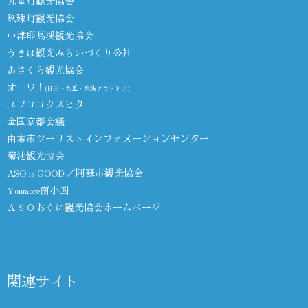
九重町観光協会
玖珠町観光協会
中津耶馬渓観光協会
うきは観光みらいづくり公社
あさくら観光協会
オーワ！
(日田・九重・玖珠アウトドア)
ユフココクスヒタ
全国京都会議
由布市ツーリストインフォメーションセンター
菊池観光協会
ASO is GOOD!／阿蘇市観光協会
Youmore南小国
ＡＳＯおぐに観光協会ホームページ
関連サイト