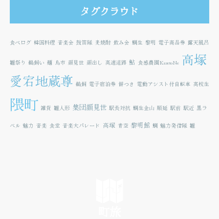
タグクラウド
食べログ
韓国料理
音楽会
鼓笛隊
麦焼酎
飲み会
鯛生
黎明
電子商品券
露天風呂
高塚
鮎
雛祭り
鵜飼い
麺
鳥市
顔見世
顔出し
高速道路
食感農園KazetoNe
愛宕地蔵尊
鵜飼
電子宿泊券
餅つき
電動アシスト付自転車
高校生
隈町
集団顔見世
雑貨
雛人形
駅長対抗
鯛生金山
順延
駅前
駅近
黒ラ
高塚
黎明館
ベル
魅力
音楽
食堂
音楽大パレード
青空
鯛
魅力発信隊
雛
町旅