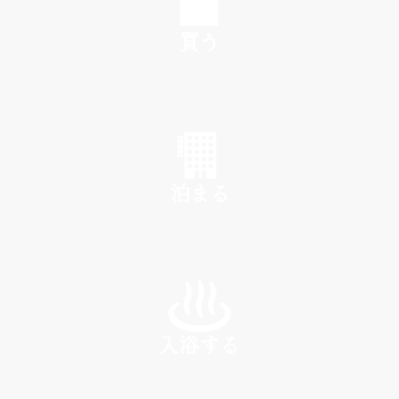
買う
SHOP
泊まる
INN
入浴する