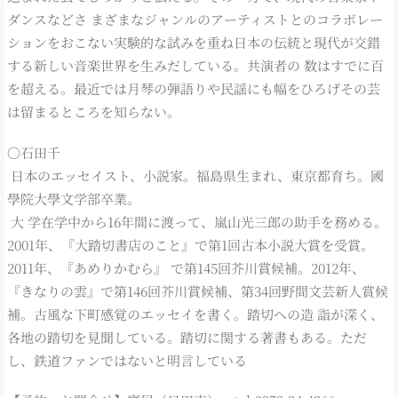
ダンスなどさ まざまなジャンルのアーティストとのコラボレー
ションをおこない実験的な試みを重ね日本の伝統と現代が交錯
する新しい音楽世界を生みだしている。共演者の 数はすでに百
を超える。最近では月琴の弾語りや民謡にも幅をひろげその芸
は留まるところを知らない。
〇石田千
日本のエッセイスト、小説家。福島県生まれ、東京都育ち。國
學院大學文学部卒業。
大 学在学中から16年間に渡って、嵐山光三郎の助手を務める。
2001年、『大踏切書店のこと』で第1回古本小説大賞を受賞。
2011年、『あめりかむら』 で第145回芥川賞候補。2012年、
『きなりの雲』で第146回芥川賞候補、第34回野間文芸新人賞候
補。古風な下町感覚のエッセイを書く。踏切への造 詣が深く、
各地の踏切を見聞している。踏切に関する著書もある。ただ
し、鉄道ファンではないと明言している