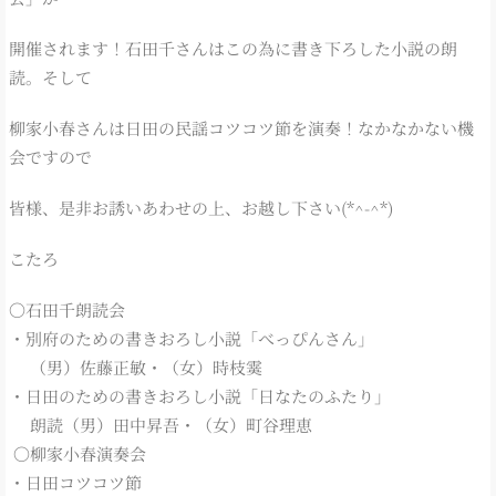
開催されます！石田千さんはこの為に書き下ろした小説の朗
読。そして
柳家小春さんは日田の民謡コツコツ節を演奏！なかなかない機
会ですので
皆様、是非お誘いあわせの上、お越し下さい(*^-^*)
こたろ
〇石田千朗読会
・別府のための書きおろし小説「べっぴんさん」
（男）佐藤正敏・（女）時枝霙
・日田のための書きおろし小説「日なたのふたり」
朗読（男）田中昇吾・（女）町谷理恵
〇柳家小春演奏会
・日田コツコツ節