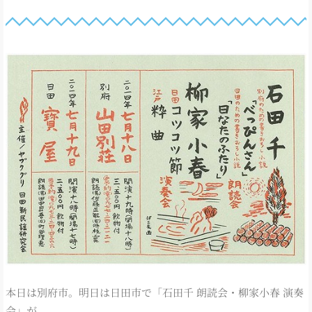
本日は別府市。明日は日田市で「石田千 朗読会・柳家小春 演奏
会」が