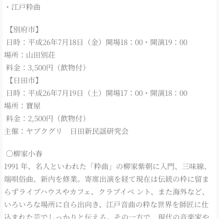
・江戸粋曲
【別府市】
日時：平成26年7月18日（金）開場18：00・開演19：00
場所：山田別荘
料金：3,500円（飲物付）
【日田市】
日時：平成26年7月19日（土）開場17：00・開演18：00
場所：寶屋
料金：2,500円（飲物付）
主催：ヤブクグリ 日田新民謡研究会
〇柳家小春
1991 年、名人といわれた「粋曲」の柳家紫朝に入門、三味線、
端唄俗曲、新内を修業。寄席出演を経て現在は伝統の枠に留ま
らずライブハウスやカフェ、クラブイベ ント、また海外など、
いろいろな場所に自ら出向き、江戸音曲の粋な世界を師匠に仕
込まれた芸でしっかりと伝える。その一方で、現代の音楽家や