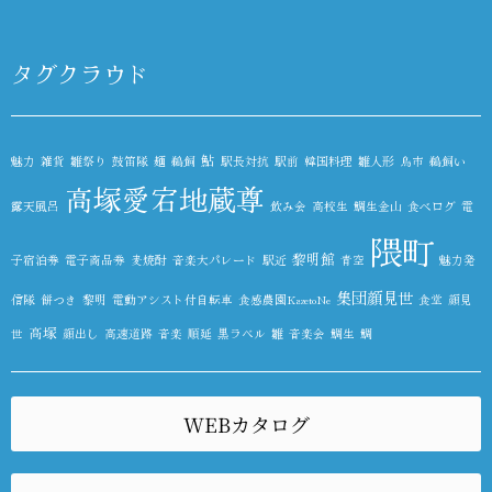
タグクラウド
鮎
魅力
雑貨
雛祭り
鼓笛隊
麺
鵜飼
駅長対抗
駅前
韓国料理
雛人形
鳥市
鵜飼い
高塚愛宕地蔵尊
露天風呂
飲み会
高校生
鯛生金山
食べログ
電
隈町
黎明館
子宿泊券
電子商品券
麦焼酎
音楽大パレード
駅近
青空
魅力発
集団顔見世
信隊
餅つき
黎明
電動アシスト付自転車
食感農園KazetoNe
食堂
顔見
高塚
世
顔出し
高速道路
音楽
順延
黒ラベル
雛
音楽会
鯛生
鯛
WEBカタログ