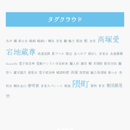
タグクラウド
高塚愛
鮎
鳥市
麺
飲み会
鵜飼
鵜飼い
鯛生
音楽
雛
魅力
駅前
食堂
宕地蔵尊
高速道路
黒ラベル
駅近
食べログ
顔出し
音楽会
食感農園
KazetoNe
電子商品券
電動アシスト付自転車
雛人形
雑貨
鯛
麦焼酎
駅長対抗
雛
高塚
祭り
露天風呂
顔見世
電子宿泊券
韓国料理
鼓笛隊
魅力発信隊
餅つき
高
隈町
集団顔見
黎明館
校生
鯛生金山
音楽大パレード
順延
黎明
青空
世