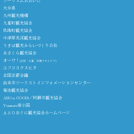
ツーリズムおおいた
大分県
九州観光機構
九重町観光協会
玖珠町観光協会
中津耶馬渓観光協会
うきは観光みらいづくり公社
あさくら観光協会
オーワ！
(日田・九重・玖珠アウトドア)
ユフココクスヒタ
全国京都会議
由布市ツーリストインフォメーションセンター
菊池観光協会
ASO is GOOD!／阿蘇市観光協会
Youmore南小国
ＡＳＯおぐに観光協会ホームページ