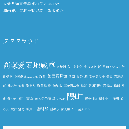
大分県知事登録旅行業地域-169
国内旅行業取扱管理者 黒木陽介
タグクラウド
高塚愛宕地蔵尊
鮎
麦焼酎
音楽会
食べログ
雛
電動アシスト付
集団顔見世
自転車
食感農園KazetoNe
雑貨
青空
順延
鯛
電子宿泊券
音楽
高速道
路
雛人形
食堂
雛祭り
鼓笛隊
麺
顔見世
電子商品券
駅近
韓国料理
高校生
鵜飼
鳥
隈町
高塚
市
餅つき
鯛生
魅力発信隊
黒ラベル
駅長対抗
鯛生金山
黎明
飲
黎明館
み会
駅前
魅力
鵜飼い
顔出し
露天風呂
音楽大パレード