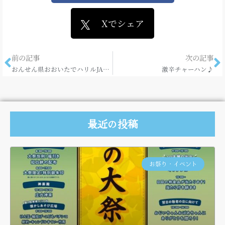
Xでシェア
前の記事
次の記事
おんせん県おおいたでハリルJAPAN、初戦です！
激辛チャーハン♪
最近の投稿
お祭り・イベント