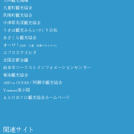
九州観光機構
九重町観光協会
玖珠町観光協会
中津耶馬渓観光協会
うきは観光みらいづくり公社
あさくら観光協会
オーワ！
(日田・九重・玖珠アウトドア)
ユフココクスヒタ
全国京都会議
由布市ツーリストインフォメーションセンター
菊池観光協会
ASO is GOOD!／阿蘇市観光協会
Youmore南小国
ＡＳＯおぐに観光協会ホームページ
関連サイト