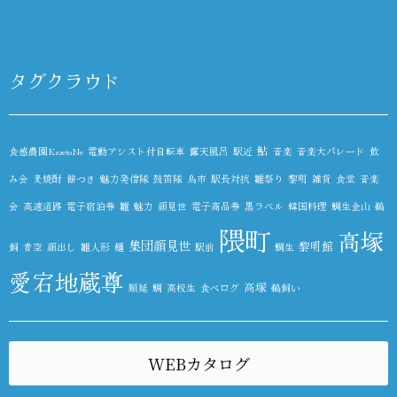
タグクラウド
鮎
食感農園KazetoNe
電動アシスト付自転車
露天風呂
駅近
音楽
音楽大パレード
飲
み会
麦焼酎
餅つき
魅力発信隊
鼓笛隊
鳥市
駅長対抗
雛祭り
黎明
雑貨
食堂
音楽
会
高速道路
電子宿泊券
雛
魅力
顔見世
電子商品券
黒ラベル
韓国料理
鯛生金山
鵜
隈町
高塚
集団顔見世
黎明館
飼
青空
顔出し
雛人形
麺
駅前
鯛生
愛宕地蔵尊
高塚
順延
鯛
高校生
食べログ
鵜飼い
WEBカタログ