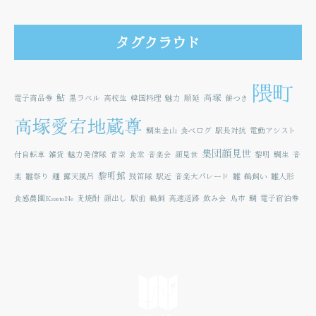
タグクラウド
隈町
鮎
高塚
電子商品券
黒ラベル
高校生
韓国料理
魅力
順延
餅つき
高塚愛宕地蔵尊
鯛生金山
食べログ
駅長対抗
電動アシスト
集団顔見世
付自転車
雑貨
魅力発信隊
青空
食堂
音楽会
顔見世
黎明
鯛生
音
黎明館
楽
雛祭り
麺
露天風呂
鼓笛隊
駅近
音楽大パレード
雛
鵜飼い
雛人形
食感農園KazetoNe
麦焼酎
顔出し
駅前
鵜飼
高速道路
飲み会
鳥市
鯛
電子宿泊券