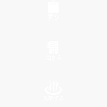
買う
SHOP
泊まる
INN
入浴する