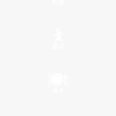
町旅
SEE
遊ぶ
PLAY
食す
EAT