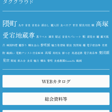
タグクラウド
隈町
高塚
鳥市
音楽
音楽会
顔出し
雛人形
食べログ
青空
駅長対抗
鯛
愛宕地蔵尊
鮎
黒ラベル
雑貨
駅近
音楽大パレード
顔見世
雛
露天風
黎明館
呂
韓国料理
雛祭り
鯛生金山
魅力発信隊
駅前
鼓笛隊
麺
電子宿泊券
麦焼
集団顔
高塚
酎
鵜飼い
電動アシスト付自転車
高校生
餅つき
高速道路
電子商品券
見世
順延
飲み会
食堂
魅力
鯛生
黎明
食感農園KazetoNe
鵜飼
WEBカタログ
総会資料等