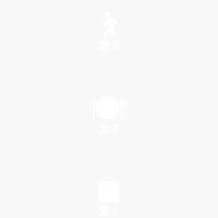
SEE
遊ぶ
PLAY
食す
EAT
買う