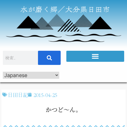
日田日記
2015-04-25
かつど～ん。