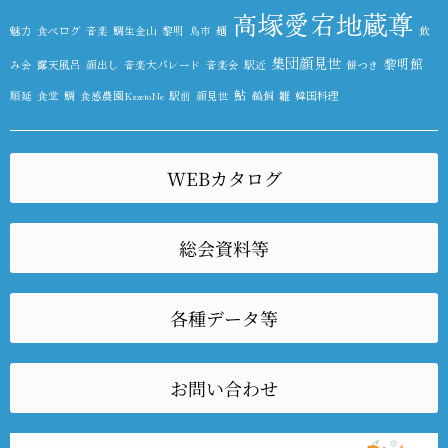
高塚愛宕地蔵尊
魅力
食べログ
音楽
鯛生金山
黎明
鳥市
麺
飲
集団顔見世
黎明館
み会
露天風呂
顔出し
音楽大パレード
音楽会
駅近
餅つき
鮎
順延
食堂
鯛
食感農園KazetoNe
駅前
顔見世
鵜飼
雛
韓国料理
WEBカタログ
総会資料等
各種データ等
お問い合わせ