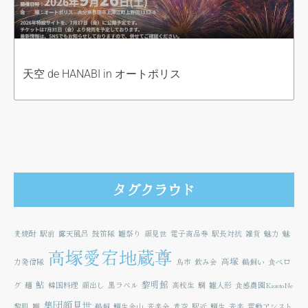
天空 de HANABI in オートポリス
タグクラウド
麦焼酎
駅前
露天風呂
鼓笛隊
雛祭り
顔見世
電子商品券
駅長対抗
雑貨
魅力
魅
高塚愛宕地蔵尊
高塚
力発信隊
鳥市
飲み会
鵜飼い
食べロ
鮎
黎明館
グ
麺
韓国料理
顔出し
黒ラベル
高校生
鯛
雛人形
食感農園KazetoNe
集団顔見世
黎明
雛
鵜飼
鯛生金山
音楽会
青空
駅近
鯛生
音楽
電動アシスト