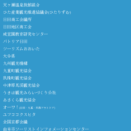
天ヶ瀬温泉旅館組合
ひた産業観光推進協議会(ひたりずむ)
日田商工会議所
日田地区商工会
咸宜園教育研究センター
パトリア日田
ツーリズムおおいた
大分県
九州観光機構
九重町観光協会
玖珠町観光協会
中津耶馬渓観光協会
うきは観光みらいづくり公社
あさくら観光協会
オーワ！
(日田・九重・玖珠アウトドア)
ユフココクスヒタ
全国京都会議
由布市ツーリストインフォメーションセンター