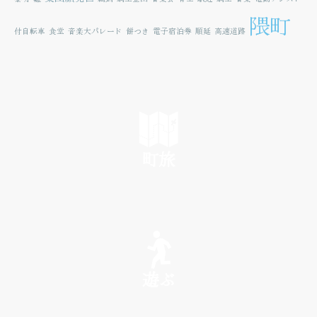
隈町
付自転車
食堂
音楽大パレード
餅つき
電子宿泊券
順延
高速道路
町旅
SEE
遊ぶ