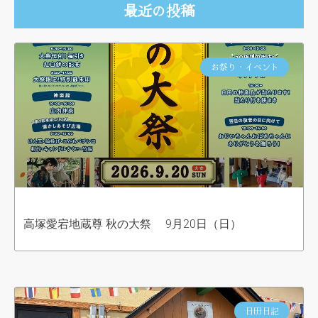
最近の投稿
お祭り・イベント
高塚愛宕地蔵尊 秋の大祭 9月20日（日）
日田日記