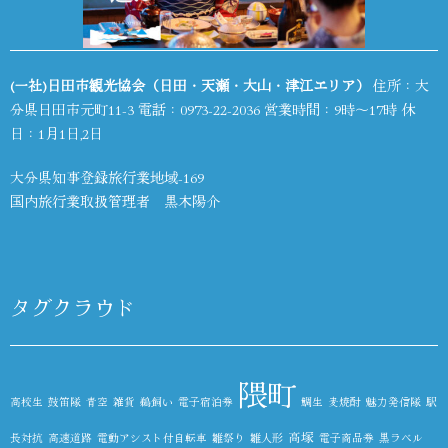
(一社)日田市観光協会（日田・天瀬・大山・津江エリア）
住所：大
分県日田市元町11-3 電話：
0973-22-2036
営業時間：9時～17時 休
日：1月1日,2日
大分県知事登録旅行業地域-169
国内旅行業取扱管理者 黒木陽介
タグクラウド
隈町
高校生
鼓笛隊
青空
雑貨
鵜飼い
電子宿泊券
鯛生
麦焼酎
魅力発信隊
駅
高塚
長対抗
高速道路
電動アシスト付自転車
雛祭り
雛人形
電子商品券
黒ラベル