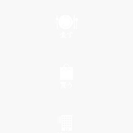
PLAY
食す
EAT
買う
SHOP