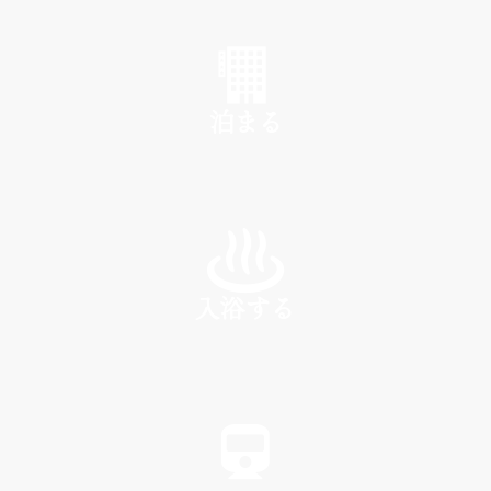
SHOP
泊まる
INN
入浴する
SPA