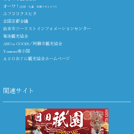
オーワ！
(日田・九重・玖珠アウトドア)
ユフココクスヒタ
全国京都会議
由布市ツーリストインフォメーションセンター
菊池観光協会
ASO is GOOD!／阿蘇市観光協会
Youmore南小国
ＡＳＯおぐに観光協会ホームページ
関連サイト