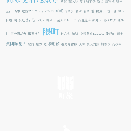
雑貨
雛人形
電子宿泊券
黎明
鼓笛隊
鯛生
高塚
金山
鳥市
電動アシスト付自転車
音楽会
青空
音楽
雛
鵜飼い
餅つき
韓国
鮎
料理
鯛
駅近
黒ラベル
鯛生
音楽大パレード
高速道路
顔見世
食べログ
顔出
隈町
し
電子商品券
露天風呂
飲み会
順延
食感農園KazetoNe
麦焼酎
鵜飼
集団顔見世
黎明館
駅前
魅力
麺
魅力発信隊
食堂
駅長対抗
雛祭り
高校生
町旅
SEE