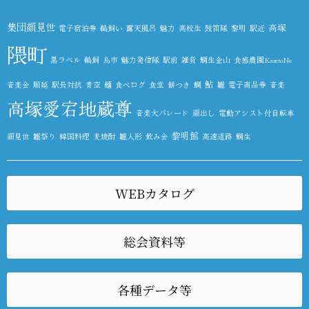
集団顔見世
高塚
電子宿泊券
鵜飼い
露天風呂
魅力
高校生
鼓笛隊
黎明
駅近
隈町
黒ラベル
鵜飼
鳥市
魅力発信隊
駅前
雑貨
鯛生金山
食感農園KazetoNe
鮎
音楽会
順延
駅長対抗
青空
麺
食べログ
食堂
餅つき
鯛
雛
電子商品券
音楽
高塚愛宕地蔵尊
音楽大パレード
顔出し
電動アシスト付自転車
黎明館
顔見世
雛祭り
韓国料理
麦焼酎
雛人形
飲み会
高速道路
鯛生
WEBカタログ
総会資料等
各種データ等