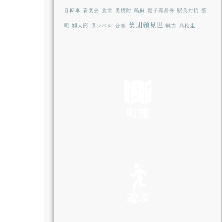
自転車
音楽会
食堂
麦焼酎
鵜飼
電子商品券
駅長対抗
黎
集団顔見世
明
雛人形
黒ラベル
音楽
魅力
高校生
町旅
SEE
遊ぶ