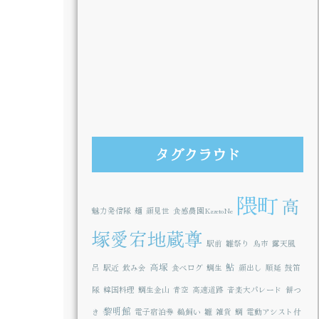
タグクラウド
隈町
高
魅力発信隊
麺
顔見世
食感農園KazetoNe
塚愛宕地蔵尊
駅前
雛祭り
鳥市
露天風
高塚
鮎
呂
駅近
飲み会
食べログ
鯛生
顔出し
順延
鼓笛
隊
韓国料理
鯛生金山
青空
高速道路
音楽大パレード
餅つ
黎明館
き
電子宿泊券
鵜飼い
雛
雑貨
鯛
電動アシスト付