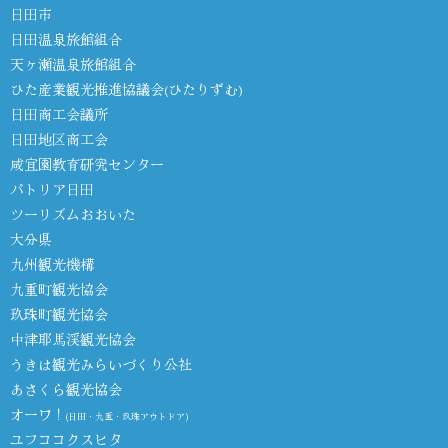
日田市
日田温泉旅館組合
天ヶ瀬温泉旅館組合
ひた産業観光推進協議会(ひたりずむ)
日田商工会議所
日田地区商工会
咸宜園教育研究センター
パトリア日田
ツーリズムおおいた
大分県
九州観光機構
九重町観光協会
玖珠町観光協会
中津耶馬渓観光協会
うきは観光みらいづくり公社
あさくら観光協会
オーワ！
(日田・九重・玖珠アウトドア)
ユフココクスヒタ