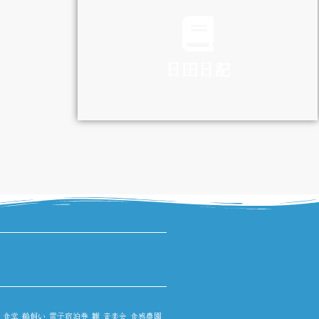
TRAFFIC
日田日記
DIARY
食堂
鵜飼い
電子宿泊券
雛
音楽会
食感農園