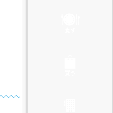
PLAY
食す
EAT
買う
SHOP