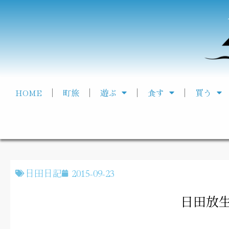
HOME
町旅
遊ぶ
食す
買う
日田日記
2015-09-23
日田放