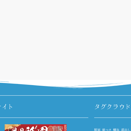
サイト
タグクラウド
順延
餅つき
鯛生
顔出し