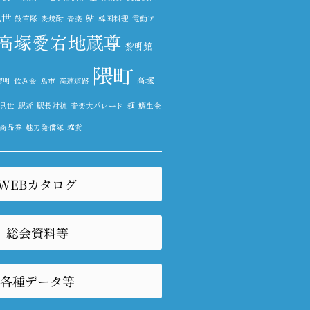
見世
鮎
鼓笛隊
麦焼酎
音楽
韓国料理
電動ア
高塚愛宕地蔵尊
黎明館
隈町
高塚
黎明
飲み会
鳥市
高速道路
見世
駅近
駅長対抗
音楽大パレード
麺
鯛生金
商品券
魅力発信隊
雑貨
WEBカタログ
総会資料等
各種データ等