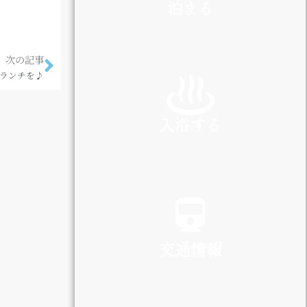
泊まる
次の記事
INN
ランチを♪
入浴する
SPA
交通情報