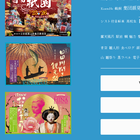
集団顔
KazetoNe
鵜飼
シスト付自転車
高校生
露天風呂
駅前
鯛
魅力
青空
雛人形
食べログ
顔
山
雛祭り
黒ラベル
電子