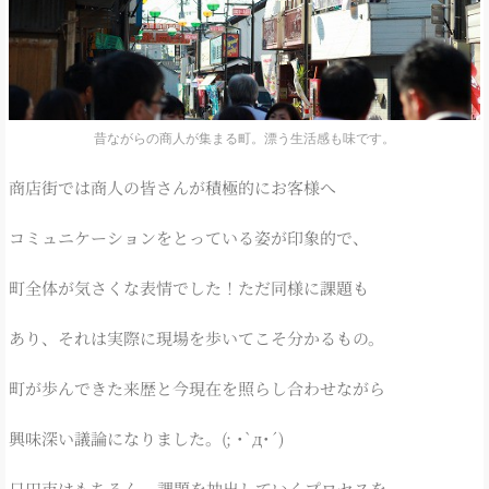
昔ながらの商人が集まる町。漂う生活感も味です。
商店街では商人の皆さんが積極的にお客様へ
コミュニケーションをとっている姿が印象的で、
町全体が気さくな表情でした！ただ同様に課題も
あり、それは実際に現場を歩いてこそ分かるもの。
町が歩んできた来歴と今現在を照らし合わせながら
興味深い議論になりました。(; ･`д･´)
日田市はもちろん、課題を抽出していくプロセスを