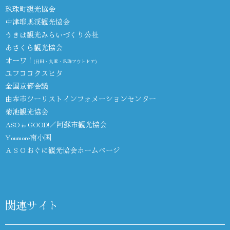
玖珠町観光協会
中津耶馬渓観光協会
うきは観光みらいづくり公社
あさくら観光協会
オーワ！
(日田・九重・玖珠アウトドア)
ユフココクスヒタ
全国京都会議
由布市ツーリストインフォメーションセンター
菊池観光協会
ASO is GOOD!／阿蘇市観光協会
Youmore南小国
ＡＳＯおぐに観光協会ホームページ
関連サイト