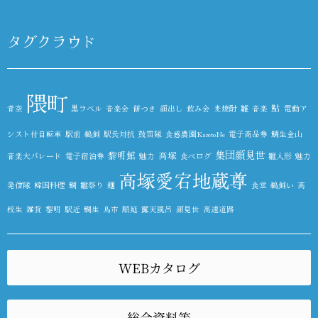
タグクラウド
隈町
鮎
青空
黒ラベル
音楽会
餅つき
顔出し
飲み会
麦焼酎
雛
音楽
電動ア
シスト付自転車
駅前
鵜飼
駅長対抗
鼓笛隊
食感農園KazetoNe
電子商品券
鯛生金山
集団顔見世
黎明館
高塚
音楽大パレード
電子宿泊券
魅力
食べログ
雛人形
魅力
高塚愛宕地蔵尊
発信隊
韓国料理
鯛
雛祭り
麺
食堂
鵜飼い
高
校生
雑貨
黎明
駅近
鯛生
鳥市
順延
露天風呂
顔見世
高速道路
WEBカタログ
総会資料等