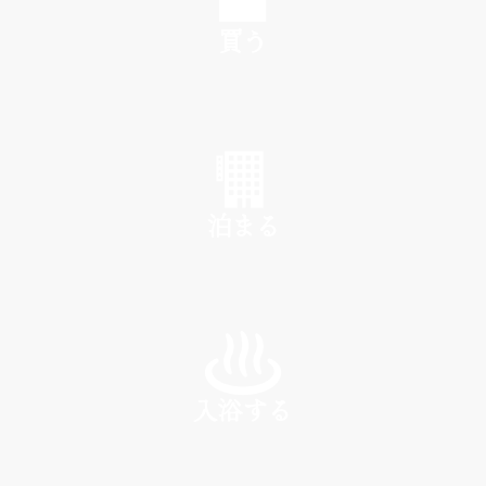
買う
SHOP
泊まる
INN
入浴する