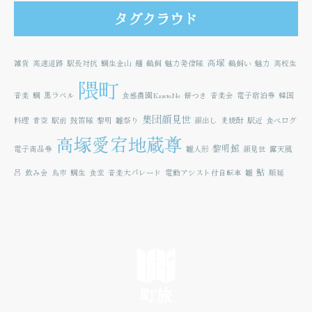
タグクラウド
高塚
雑貨
高速道路
駅長対抗
鯛生金山
麺
鵜飼
魅力発信隊
鵜飼い
魅力
高校生
隈町
音楽
鯛
黒ラベル
食感農園KazetoNe
餅つき
音楽会
電子宿泊券
韓国
集団顔見世
料理
青空
駅前
鼓笛隊
黎明
雛祭り
顔出し
麦焼酎
駅近
食べログ
高塚愛宕地蔵尊
黎明館
電子商品券
雛人形
顔見世
露天風
鮎
呂
飲み会
鳥市
鯛生
食堂
音楽大パレード
電動アシスト付自転車
雛
順延
町旅