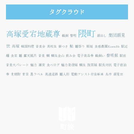
タグクラウド
隈町
高塚愛宕地蔵尊
集団顔見
鵜飼
黎明
顔出し
世
高塚
鮎
韓国料理
音楽会
高校生
餅つき
雛祭り
順延
食感農園KazetoNe
駅近
黎明館
麺
食堂
雛
露天風呂
音楽
鯛
鯛生金山
飲み会
電子商品券
鵜飼い
駅前
音楽大パレード
魅力
雑貨
食べログ
魅力発信隊
鯛生
鼓笛隊
駅長対抗
電子宿泊
券
麦焼酎
青空
黒ラベル
高速道路
雛人形
電動アシスト付自転車
鳥市
顔見世
町旅