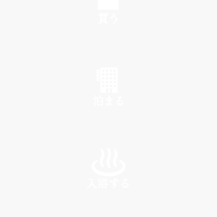
買う
SHOP
泊まる
INN
入浴する