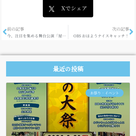
Xでシェア
前の記事
次の記事
今、注目を集める舞台公演「屋根」＠パトリア日田
OBS おはようナイスキャッチ！
最近の投稿
お祭り・イベント