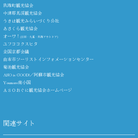
玖珠町観光協会
中津耶馬渓観光協会
うきは観光みらいづくり公社
あさくら観光協会
オーワ！
(日田・九重・玖珠アウトドア)
ユフココクスヒタ
全国京都会議
由布市ツーリストインフォメーションセンター
菊池観光協会
ASO is GOOD!／阿蘇市観光協会
Youmore南小国
ＡＳＯおぐに観光協会ホームページ
関連サイト