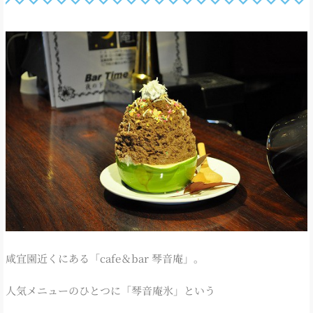
咸宜園近くにある「cafe＆bar 琴音庵」。
人気メニューのひとつに「琴音庵氷」という