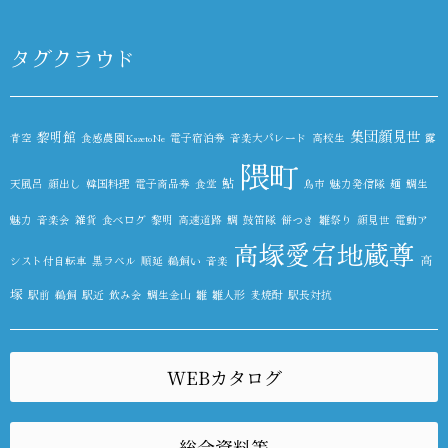
タグクラウド
集団顔見世
黎明館
青空
食感農園KazetoNe
電子宿泊券
音楽大パレード
高校生
露
隈町
鮎
天風呂
顔出し
韓国料理
電子商品券
食堂
鳥市
魅力発信隊
麺
鯛生
魅力
音楽会
雑貨
食べログ
黎明
高速道路
鯛
鼓笛隊
餅つき
雛祭り
顔見世
電動ア
高塚愛宕地蔵尊
高
シスト付自転車
黒ラベル
順延
鵜飼い
音楽
塚
駅前
鵜飼
駅近
飲み会
鯛生金山
雛
雛人形
麦焼酎
駅長対抗
WEBカタログ
総会資料等