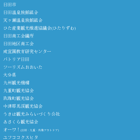
日田市
日田温泉旅館組合
天ヶ瀬温泉旅館組合
ひた産業観光推進協議会(ひたりずむ)
日田商工会議所
日田地区商工会
咸宜園教育研究センター
パトリア日田
ツーリズムおおいた
大分県
九州観光機構
九重町観光協会
玖珠町観光協会
中津耶馬渓観光協会
うきは観光みらいづくり公社
あさくら観光協会
オーワ！
(日田・九重・玖珠アウトドア)
ユフココクスヒタ