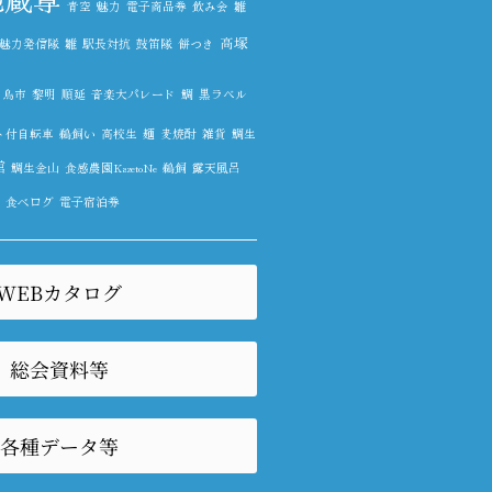
青空
魅力
電子商品券
飲み会
雛
高塚
魅力発信隊
雛
駅長対抗
鼓笛隊
餅つき
鳥市
黎明
順延
音楽大パレード
鯛
黒ラベル
ト付自転車
鵜飼い
高校生
麺
麦焼酎
雑貨
鯛生
館
鯛生金山
食感農園KazetoNe
鵜飼
露天風呂
食べログ
電子宿泊券
WEBカタログ
総会資料等
各種データ等