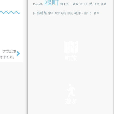
隈町
鮎
KazetoNe
鯛生金山
雑貨
餅つき
音楽
顔見
黎明館
世
黎明
駅長対抗
順延
鵜飼い
顔出し
青空
次の記事
町旅
きました。
SEE
遊ぶ