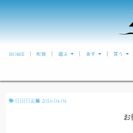
HOME
町旅
遊ぶ
食す
買う
日田日記
2016-04-04
お