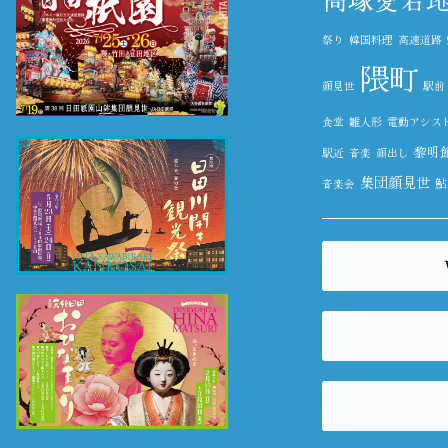
祭り
韓国料理
高速道路
隈町
顔見世
駅前
食堂
雛人形
電動アシス
黎明
駅近
音楽
顔出し
集団顔見世
鮎
音楽会