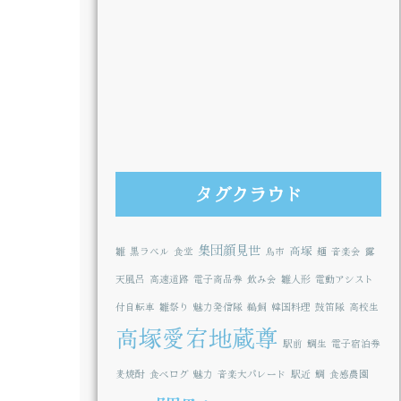
タグクラウド
集団顔見世
高塚
雛
黒ラベル
食堂
鳥市
麺
音楽会
露
天風呂
高速道路
電子商品券
飲み会
雛人形
電動アシスト
付自転車
雛祭り
魅力発信隊
鵜飼
韓国料理
鼓笛隊
高校生
高塚愛宕地蔵尊
駅前
鯛生
電子宿泊券
麦焼酎
食べログ
魅力
音楽大パレード
駅近
鯛
食感農園