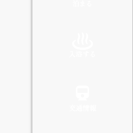
泊まる
INN
入浴する
SPA
交通情報