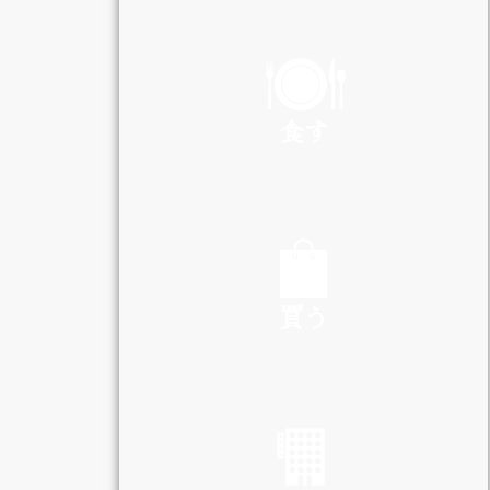
PLAY
食す
EAT
買う
SHOP