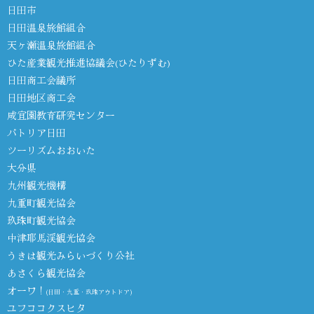
日田市
日田温泉旅館組合
天ヶ瀬温泉旅館組合
ひた産業観光推進協議会(ひたりずむ)
日田商工会議所
日田地区商工会
咸宜園教育研究センター
パトリア日田
ツーリズムおおいた
大分県
九州観光機構
九重町観光協会
玖珠町観光協会
中津耶馬渓観光協会
うきは観光みらいづくり公社
あさくら観光協会
オーワ！
(日田・九重・玖珠アウトドア)
ユフココクスヒタ