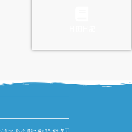
TRAFFIC
日田日記
DIARY
集団
グ
餅つき
飲み会
顔見世
露天風呂
鯛生