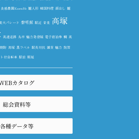
食感農園KazetoNe
雛人形
韓国料理
顔出し
雛
高塚
黎明館
楽大パレード
駅近
音楽
尊
高速道路
鳥市
魅力発信隊
電子宿泊券
鯛
高
焼酎
高塚
黒ラベル
駅長対抗
雑貨
魅力
鼓笛
スト付自転車
駅前
順延
WEBカタログ
総会資料等
各種データ等