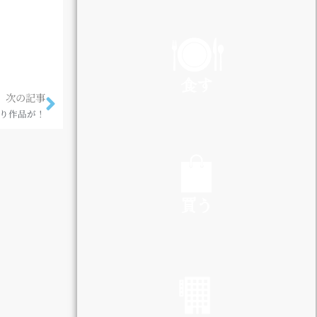
PLAY
食す
次の記事
り作品が！
EAT
買う
SHOP