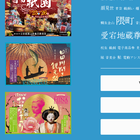
顔見世
青空
鵜飼い
麺
隈町
鯛生金山
音
愛宕地蔵
校生
鵜飼
電子商品券
麦
鮎
隊
音楽会
電動アシ