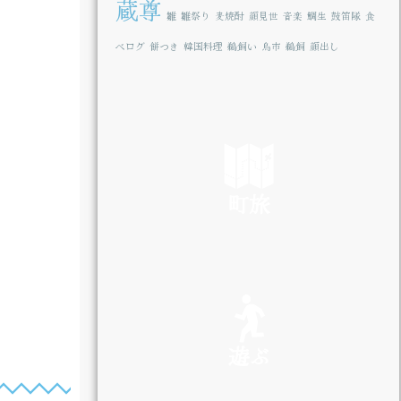
蔵尊
雛
雛祭り
麦焼酎
顔見世
音楽
鯛生
鼓笛隊
食
べログ
餅つき
韓国料理
鵜飼い
鳥市
鵜飼
顔出し
町旅
SEE
遊ぶ