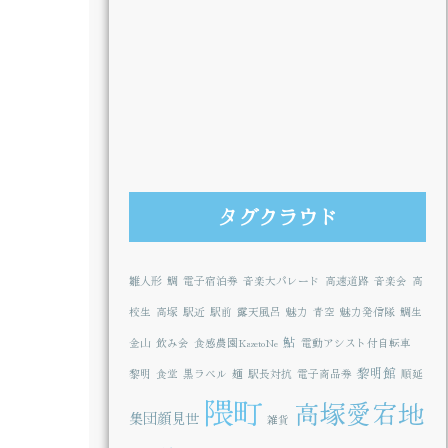
タグクラウド
雛人形
鯛
電子宿泊券
音楽大パレード
高速道路
音楽会
高
校生
高塚
駅近
駅前
露天風呂
魅力
青空
魅力発信隊
鯛生
鮎
金山
飲み会
食感農園KazetoNe
電動アシスト付自転車
黎明館
黎明
食堂
黒ラベル
麺
駅長対抗
電子商品券
順延
隈町
高塚愛宕地
集団顔見世
雑貨