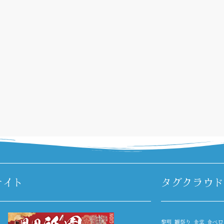
サイト
タグクラウド
黎明
雛祭り
食堂
食べロ