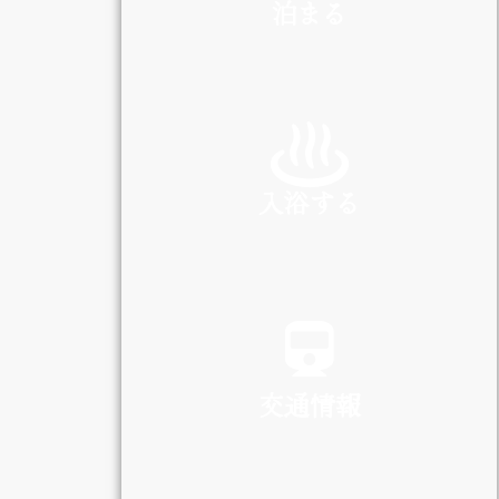
泊まる
INN
入浴する
SPA
交通情報