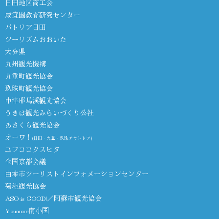
日田地区商工会
咸宜園教育研究センター
パトリア日田
ツーリズムおおいた
大分県
九州観光機構
九重町観光協会
玖珠町観光協会
中津耶馬渓観光協会
うきは観光みらいづくり公社
あさくら観光協会
オーワ！
(日田・九重・玖珠アウトドア)
ユフココクスヒタ
全国京都会議
由布市ツーリストインフォメーションセンター
菊池観光協会
ASO is GOOD!／阿蘇市観光協会
Youmore南小国