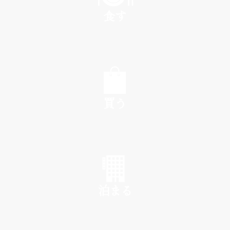
食す
EAT
買う
SHOP
泊まる