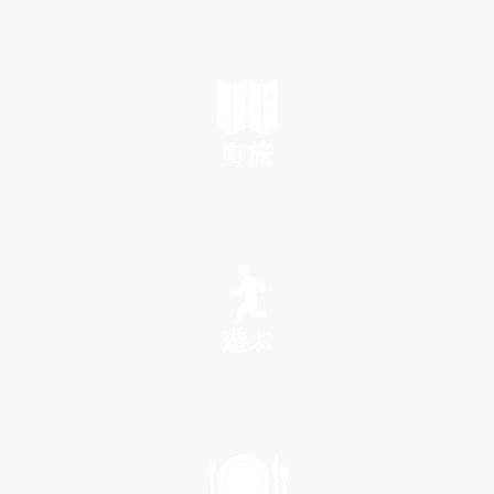
町旅
SEE
遊ぶ
PLAY