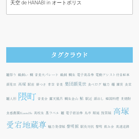
天空 de HANABI in オートポリス
タグクラウド
雛祭り
鵜飼い
鯛
音楽大パレード
鵜飼
鯛生
電子商品券
電動アシスト付自転車
集団顔見世
高塚
顔見世
駅前
餅つき
青空
音楽
食べログ
魅力
麺
雑貨
食堂
隈町
鮎
雛人形
音楽会
露天風呂
鯛生金山
駅近
顔出し
韓国料理
麦焼酎
高塚
食感農園KazetoNe
高校生
黒ラベル
雛
電子宿泊券
鳥市
順延
鼓笛隊
愛宕地蔵尊
黎明館
魅力発信隊
駅長対抗
黎明
飲み会
高速道路