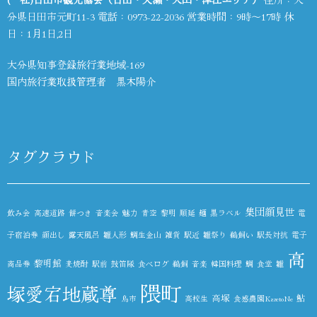
分県日田市元町11-3 電話：
0973-22-2036
営業時間：9時～17時 休
日：1月1日,2日
大分県知事登録旅行業地域-169
国内旅行業取扱管理者 黒木陽介
タグクラウド
集団顔見世
飲み会
高速道路
餅つき
音楽会
魅力
青空
黎明
順延
麺
黒ラベル
電
子宿泊券
顔出し
露天風呂
雛人形
鯛生金山
雑貨
駅近
雛祭り
鵜飼い
駅長対抗
電子
高
黎明館
商品券
麦焼酎
駅前
鼓笛隊
食べログ
鵜飼
音楽
韓国料理
鯛
食堂
雛
隈町
塚愛宕地蔵尊
高塚
鮎
鳥市
高校生
食感農園KazetoNe