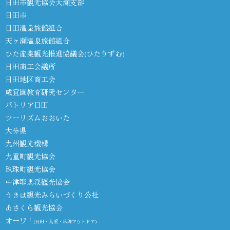
日田市観光協会天瀬支部
日田市
日田温泉旅館組合
天ヶ瀬温泉旅館組合
ひた産業観光推進協議会(ひたりずむ)
日田商工会議所
日田地区商工会
咸宜園教育研究センター
パトリア日田
ツーリズムおおいた
大分県
九州観光機構
九重町観光協会
玖珠町観光協会
中津耶馬渓観光協会
うきは観光みらいづくり公社
あさくら観光協会
オーワ！
(日田・九重・玖珠アウトドア)