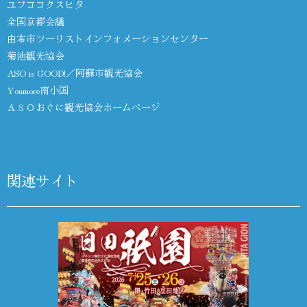
ユフココクスヒタ
全国京都会議
由布市ツーリストインフォメーションセンター
菊池観光協会
ASO is GOOD!／阿蘇市観光協会
Youmore南小国
ＡＳＯおぐに観光協会ホームページ
関連サイト