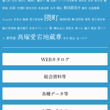
雛人形
食堂
顔出し
鵜飼い
雛祭り
麺
電動アシスト付自転車
高校生
音楽
飲み会
雛
集団顔見世
高塚
順延
麦焼酎
駅長対抗
高速道路
鳥市
鯛生
雑貨
食感農園
隈町
KazetoNe
音楽会
鵜飼
電子宿泊券
韓国料理
鯛
鼓笛隊
黎明
電子商品券
鮎
魅力発信隊
露天風呂
音楽大パレード
鯛生金山
顔見世
餅つき
魅力
駅前
黒ラベ
高塚愛宕地蔵尊
黎明館
ル
青空
駅近
食べログ
WEBカタログ
総会資料等
各種データ等