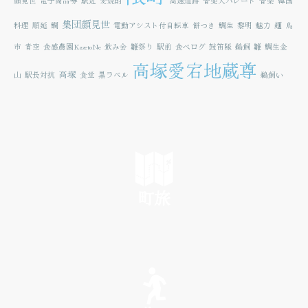
顔見世
電子商品券
駅近
麦焼酎
高速道路
音楽大パレード
音楽
韓国
集団顔見世
料理
順延
鯛
電動アシスト付自転車
餅つき
鯛生
黎明
魅力
麺
鳥
市
青空
食感農園KazetoNe
飲み会
雛祭り
駅前
食べログ
鼓笛隊
鵜飼
雛
鯛生金
高塚愛宕地蔵尊
高塚
山
駅長対抗
食堂
黒ラベル
鵜飼い
町旅
SEE