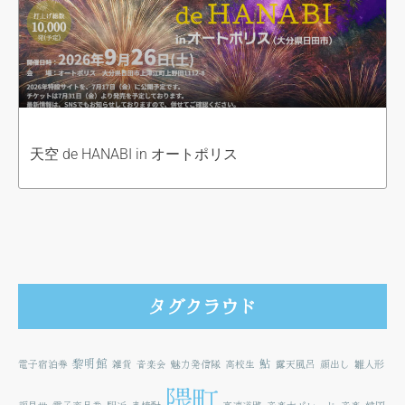
天空 de HANABI in オートポリス
タグクラウド
黎明館
鮎
電子宿泊券
雑貨
音楽会
魅力発信隊
高校生
露天風呂
顔出し
雛人形
隈町