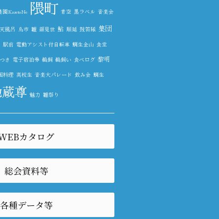
隈町
KazetoNe
青空
黒ラベル
音楽会
集団
鮎
天風呂
鳥市
雛
顔見世
順延
鼓笛隊
貨
駅前
電動アシスト付自転車
鯛生金山
食堂
黎明
つき
電子宿泊券
鵜飼
鵜飼い
食べログ
国料理
高校生
音楽大パレード
飲み会
鯛生
地蔵尊
魅力
雛祭り
WEBカタログ
総会資料等
各種データ等