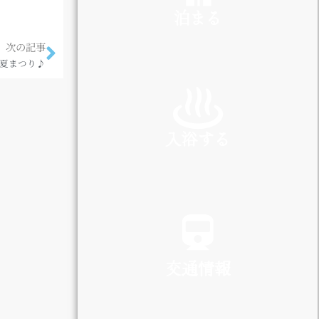
泊まる
次の記事
塚夏まつり♪
INN
入浴する
SPA
交通情報