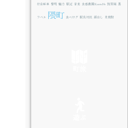
付自転車
黎明
魅力
駅近
音楽
食感農園KazetoNe
鼓笛隊
黒
隈町
ラベル
食べログ
駅長対抗
顔出し
麦焼酎
町旅
SEE
遊ぶ