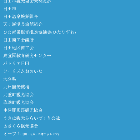
日田市観光協会天瀬支部
日田市
日田温泉旅館組合
天ヶ瀬温泉旅館組合
ひた産業観光推進協議会(ひたりずむ)
日田商工会議所
日田地区商工会
咸宜園教育研究センター
パトリア日田
ツーリズムおおいた
大分県
九州観光機構
九重町観光協会
玖珠町観光協会
中津耶馬渓観光協会
うきは観光みらいづくり公社
あさくら観光協会
オーワ！
(日田・九重・玖珠アウトドア)