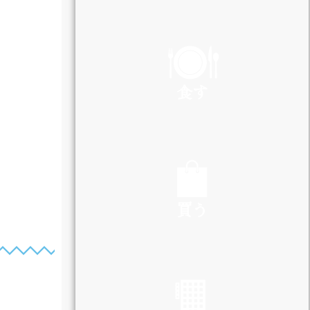
PLAY
食す
EAT
買う
SHOP