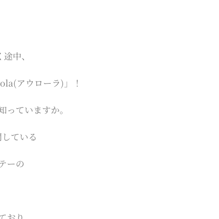
く途中、
ola(アウローラ)」！
知っていますか。
開している
テーの
ており、