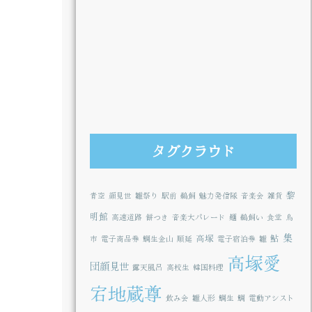
タグクラウド
黎
青空
顔見世
雛祭り
駅前
鵜飼
魅力発信隊
音楽会
雑貨
明館
高速道路
餅つき
音楽大パレード
麺
鵜飼い
食堂
鳥
集
高塚
鮎
市
電子商品券
鯛生金山
順延
電子宿泊券
雛
高塚愛
団顔見世
露天風呂
高校生
韓国料理
宕地蔵尊
飲み会
雛人形
鯛生
鯛
電動アシスト