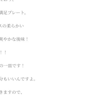
満足プレート。
スの柔らかい
爽やかな後味！
！！
の一皿です！
分もいいんですよ。
きますので、