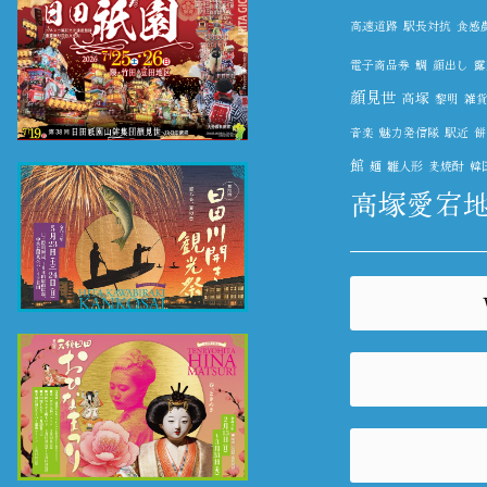
高速道路
駅長対抗
食感農園
電子商品券
鯛
顔出し
露
顔見世
高塚
黎明
雑
音楽
魅力発信隊
駅近
餅
館
麺
雛人形
麦焼酎
韓
高塚愛宕