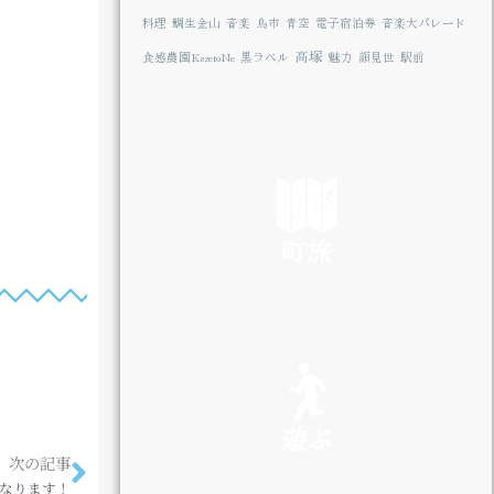
料理
鯛生金山
音楽
鳥市
青空
電子宿泊券
音楽大パレード
高塚
食感農園KazetoNe
黒ラベル
魅力
顔見世
駅前
町旅
SEE
遊ぶ
次の記事
なります！