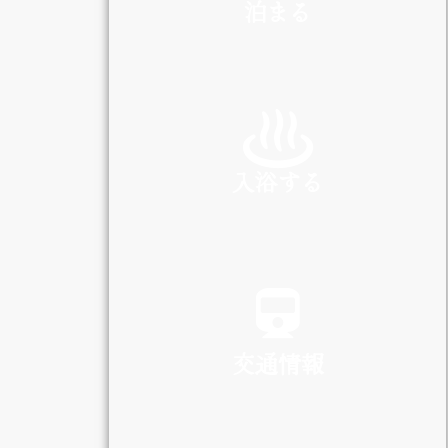
泊まる
INN
入浴する
SPA
交通情報