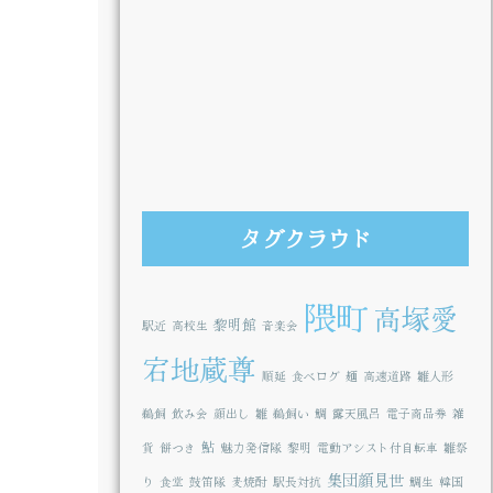
タグクラウド
隈町
高塚愛
黎明館
駅近
高校生
音楽会
宕地蔵尊
順延
食べログ
麺
高速道路
雛人形
鵜飼
飲み会
顔出し
雛
鵜飼い
鯛
露天風呂
電子商品券
雑
鮎
貨
餅つき
魅力発信隊
黎明
電動アシスト付自転車
雛祭
集団顔見世
り
食堂
鼓笛隊
麦焼酎
駅長対抗
鯛生
韓国