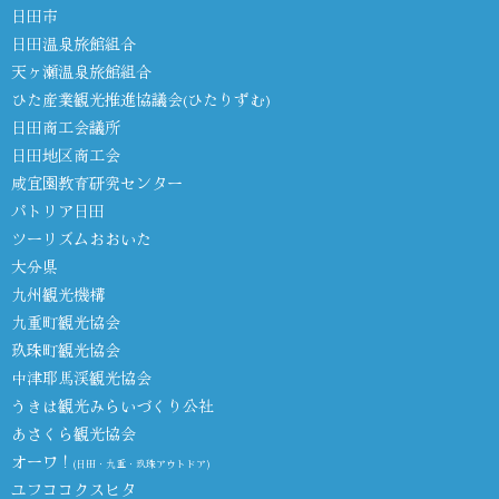
日田市
日田温泉旅館組合
天ヶ瀬温泉旅館組合
ひた産業観光推進協議会(ひたりずむ)
日田商工会議所
日田地区商工会
咸宜園教育研究センター
パトリア日田
ツーリズムおおいた
大分県
九州観光機構
九重町観光協会
玖珠町観光協会
中津耶馬渓観光協会
うきは観光みらいづくり公社
あさくら観光協会
オーワ！
(日田・九重・玖珠アウトドア)
ユフココクスヒタ