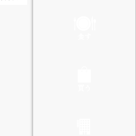
PLAY
食す
EAT
買う
SHOP