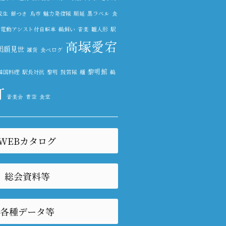
校生
餅つき
鳥市
魅力発信隊
順延
黒ラベル
食
電動アシスト付自転車
鵜飼い
音楽
雛人形
駅
高塚愛宕
団顔見世
雑貨
食べログ
黎明館
韓国料理
駅長対抗
黎明
鼓笛隊
麺
鵜
町
音楽会
青空
食堂
WEBカタログ
総会資料等
各種データ等