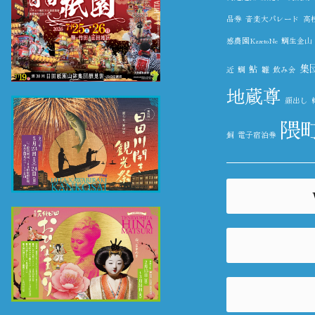
品券
音楽大パレード
高
感農園KazetoNe
鯛生金山
集
鮎
近
鯛
雛
飲み会
地蔵尊
顔出し
隈
飼
電子宿泊券