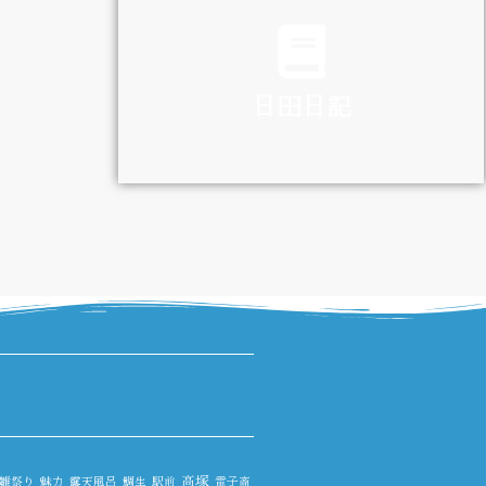
TRAFFIC
日田日記
DIARY
高塚
雛祭り
魅力
露天風呂
鯛生
駅前
電子商