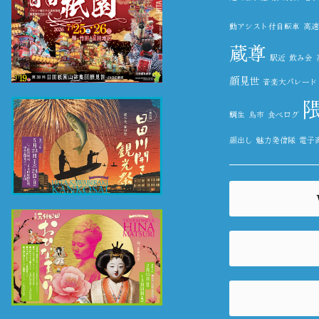
動アシスト付自転車
高速
蔵尊
駅近
飲み会
顔見世
音楽大パレード
鯛生
鳥市
食べログ
顔出し
魅力発信隊
電子