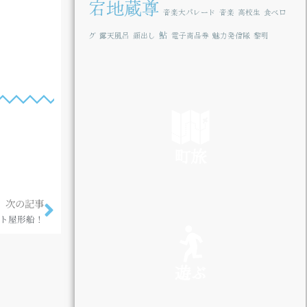
宕地蔵尊
音楽大パレード
音楽
高校生
食べロ
鮎
グ
露天風呂
顔出し
電子商品券
魅力発信隊
黎明
町旅
次の記事
SEE
ト屋形船！
遊ぶ