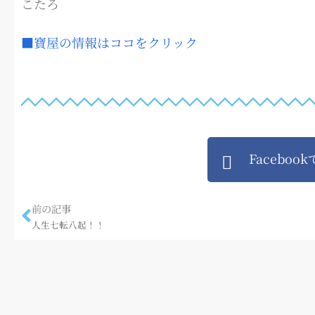
こたろ
■寶屋の情報はココをクリック
Faceboo
前の記事
人生七転八起！！