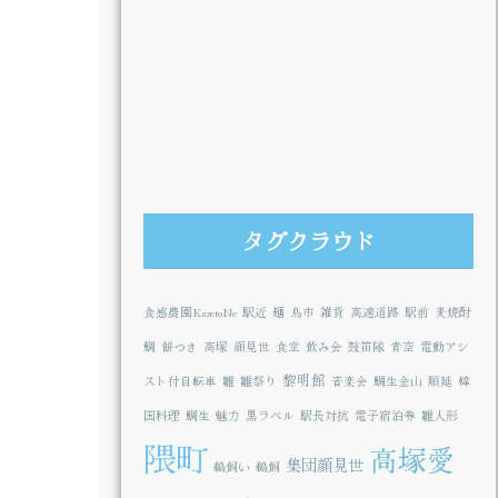
タグクラウド
食感農園KazetoNe
駅近
麺
鳥市
雑貨
高速道路
駅前
麦焼酎
鯛
餅つき
高塚
顔見世
食堂
飲み会
鼓笛隊
青空
電動アシ
黎明館
スト付自転車
雛
雛祭り
音楽会
鯛生金山
順延
韓
国料理
鯛生
魅力
黒ラベル
駅長対抗
電子宿泊券
雛人形
隈町
高塚愛
集団顔見世
鵜飼い
鵜飼