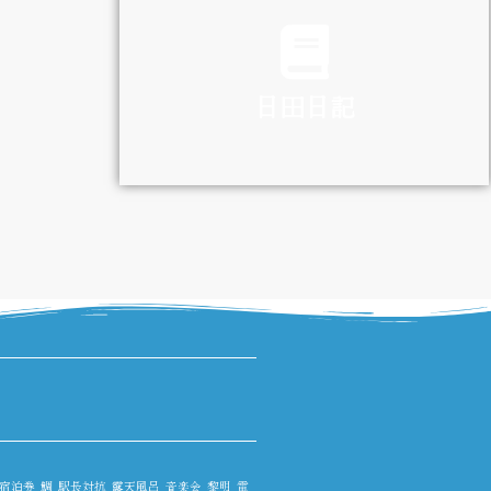
TRAFFIC
日田日記
DIARY
宿泊券
鯛
駅長対抗
露天風呂
音楽会
黎明
電