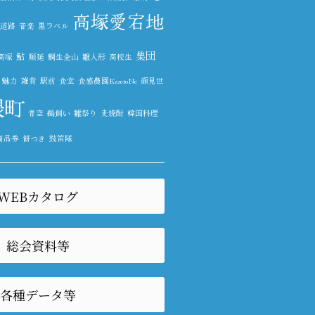
高塚愛宕地
道路
音楽
黒ラベル
集団
鮎
高塚
順延
鯛生金山
雛人形
高校生
魅力
雑貨
駅前
食堂
食感農園KazetoNe
顔見世
隈町
青空
鵜飼い
雛祭り
麦焼酎
韓国料理
商品券
餅つき
鼓笛隊
WEBカタログ
総会資料等
各種データ等