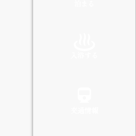
泊まる
INN
入浴する
SPA
交通情報