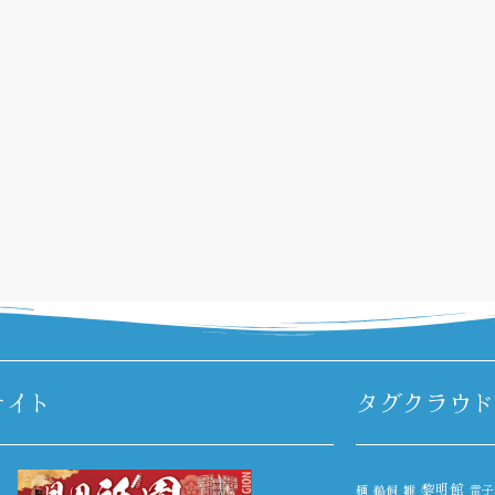
サイト
タグクラウド
黎明館
麺
鵜飼
雛
電子