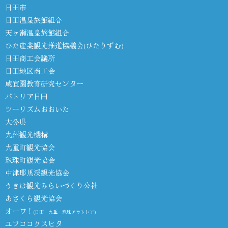
日田市
日田温泉旅館組合
天ヶ瀬温泉旅館組合
ひた産業観光推進協議会(ひたりずむ)
日田商工会議所
日田地区商工会
咸宜園教育研究センター
パトリア日田
ツーリズムおおいた
大分県
九州観光機構
九重町観光協会
玖珠町観光協会
中津耶馬渓観光協会
うきは観光みらいづくり公社
あさくら観光協会
オーワ！
(日田・九重・玖珠アウトドア)
ユフココクスヒタ