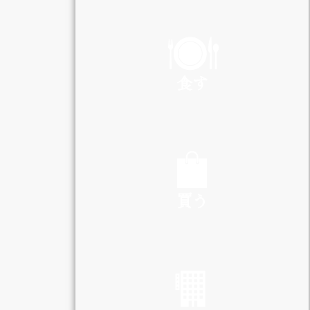
PLAY
食す
EAT
買う
SHOP