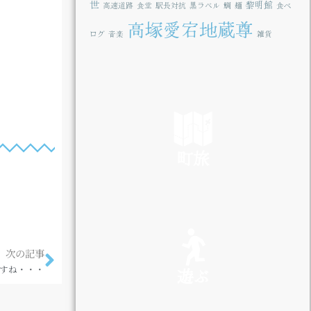
世
黎明館
高速道路
食堂
駅長対抗
黒ラベル
鯛
麺
食べ
高塚愛宕地蔵尊
ログ
音楽
雑貨
町旅
SEE
次の記事
すね・・・
遊ぶ