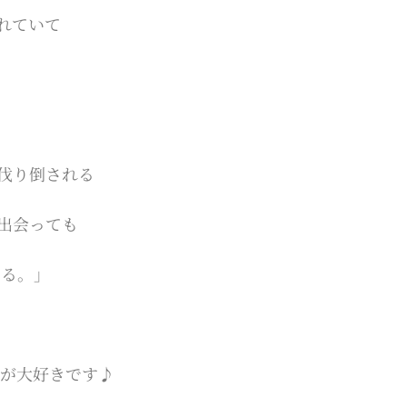
れていて
伐り倒される
出会っても
える。」
気が大好きです♪