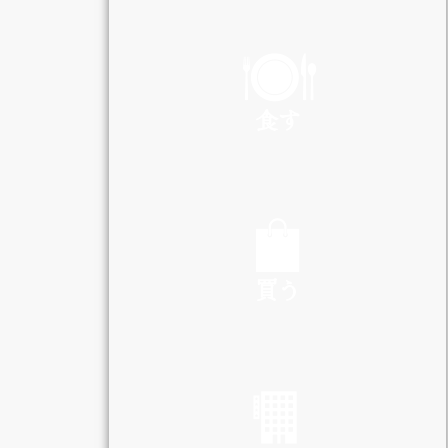
PLAY
食す
EAT
買う
SHOP