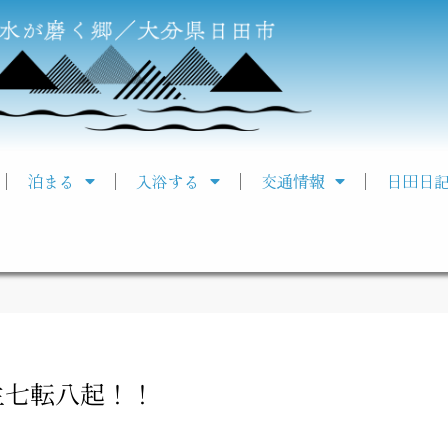
泊まる
入浴する
交通情報
日田日
生七転八起！！