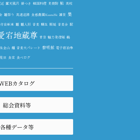
鮎
駅近
露天風呂
餅つき
韓国料理
麦焼酎
高校
集
会
雛祭り
高速道路
食感農園KazetoNe
雑貨
ト付自転車
雛
雛人形
音楽
鯛生
順延
音楽会
駅
愛宕地蔵尊
青空
魅力発信隊
鵜
黎明館
生金山
麺
音楽大パレード
電子宿泊券
見世
食堂
食べログ
WEBカタログ
総会資料等
各種データ等