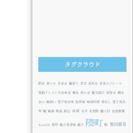
タグクラウド
駅前
餅つき
音楽会
雛祭り
青空
高校生
音楽大パレード
電動アシスト付自転車
鯛生
飲み会
露天風呂
顔見世
鯛生
金山
鵜飼い
電子宿泊券
鼓笛隊
韓国料理
顔出し
電子商品
高塚
券
雛
鵜飼
順延
駅近
鳥市
麦焼酎
雛人形
食感農園
隈町
集団顔見
鮎
KazetoNe
黎明
魅力発信隊
魅力