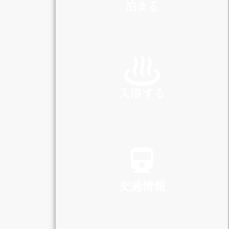
泊まる
INN
入浴する
SPA
交通情報