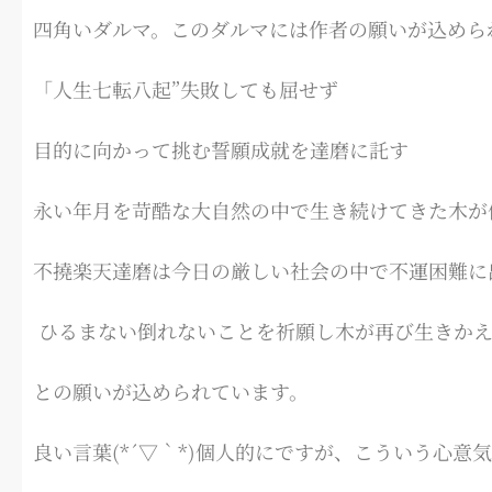
四角いダルマ。このダルマには作者の願いが込めら
「人生七転八起”失敗しても屈せず
目的に向かって挑む誓願成就を達磨に託す
永い年月を苛酷な大自然の中で生き続けてきた木が
不撓楽天達磨は今日の厳しい社会の中で不運困難に
ひるまない倒れないことを祈願し木が再び生きか
との願いが込められています。
良い言葉(*´▽｀*)個人的にですが、こういう心意