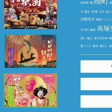
隈町
鼓笛隊
鯛
高塚
生
駅前
鳥市
飲み
団顔見世
電動アシス
高塚
長対抗
鵜飼
飼い
魅力
電子商品券
鯛
黒ラベル
黎明
顔出し
顔