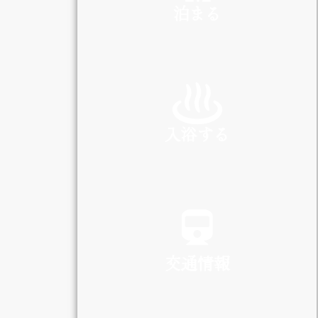
泊まる
INN
入浴する
SPA
交通情報