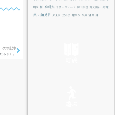
鮎
黎明館
高塚
鯛生
音楽大パレード
韓国料理
露天風呂
集団顔見世
顔見世
飲み会
雛祭り
鵜飼
魅力
麺
次の記事
だるま）。
町旅
SEE
遊ぶ