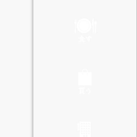
PLAY
食す
EAT
買う
SHOP