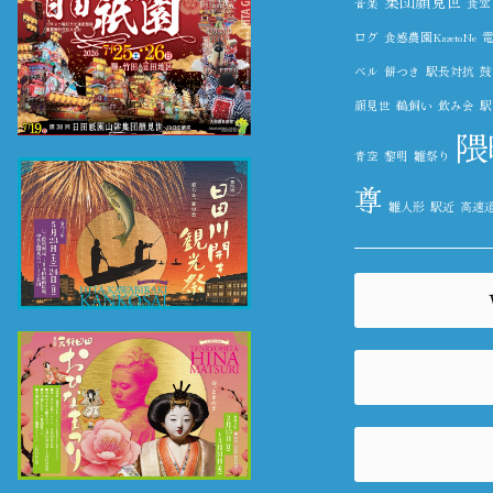
集団顔見世
音楽
食堂
ログ
食感農園KazetoNe
ベル
餅つき
駅長対抗
鼓
顔見世
鵜飼い
飲み会
駅
隈
青空
黎明
雛祭り
尊
雛人形
駅近
高速