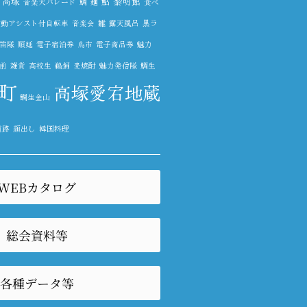
高塚
鮎
黎明館
音楽大パレード
鯛
麺
食べ
電動アシスト付自転車
音楽会
雛
露天風呂
黒ラ
笛隊
順延
電子宿泊券
鳥市
電子商品券
魅力
前
雑貨
高校生
鵜飼
麦焼酎
魅力発信隊
鯛生
町
高塚愛宕地蔵
鯛生金山
道路
顔出し
韓国料理
WEBカタログ
総会資料等
各種データ等