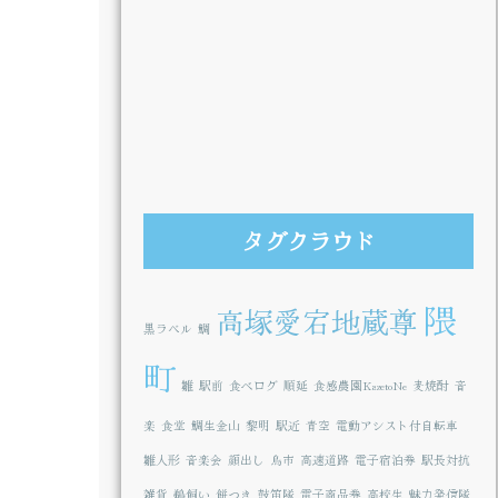
タグクラウド
隈
高塚愛宕地蔵尊
黒ラベル
鯛
町
雛
駅前
食べログ
順延
食感農園KazetoNe
麦焼酎
音
楽
食堂
鯛生金山
黎明
駅近
青空
電動アシスト付自転車
雛人形
音楽会
顔出し
鳥市
高速道路
電子宿泊券
駅長対抗
雑貨
鵜飼い
餅つき
鼓笛隊
電子商品券
高校生
魅力発信隊