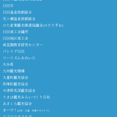
日田市
日田温泉旅館組合
天ヶ瀬温泉旅館組合
ひた産業観光推進協議会(ひたりずむ)
日田商工会議所
日田地区商工会
咸宜園教育研究センター
パトリア日田
ツーリズムおおいた
大分県
九州観光機構
九重町観光協会
玖珠町観光協会
中津耶馬渓観光協会
うきは観光みらいづくり公社
あさくら観光協会
オーワ！
(日田・九重・玖珠アウトドア)
ユフココクスヒタ