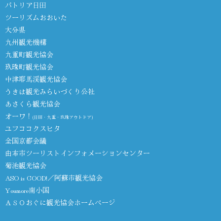
パトリア日田
ツーリズムおおいた
大分県
九州観光機構
九重町観光協会
玖珠町観光協会
中津耶馬渓観光協会
うきは観光みらいづくり公社
あさくら観光協会
オーワ！
(日田・九重・玖珠アウトドア)
ユフココクスヒタ
全国京都会議
由布市ツーリストインフォメーションセンター
菊池観光協会
ASO is GOOD!／阿蘇市観光協会
Youmore南小国
ＡＳＯおぐに観光協会ホームページ