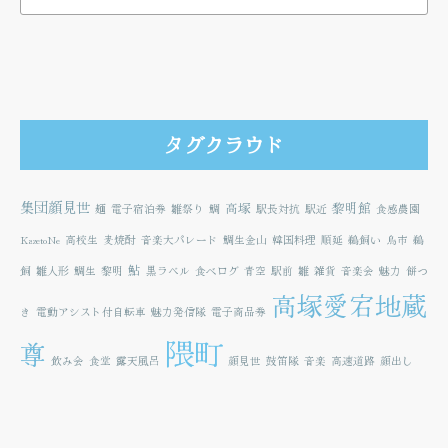
タグクラウド
集団顔見世
高塚
黎明館
麺
電子宿泊券
雛祭り
鯛
駅長対抗
駅近
食感農園
KazetoNe
高校生
麦焼酎
音楽大パレード
鯛生金山
韓国料理
順延
鵜飼い
鳥市
鵜
鮎
飼
雛人形
鯛生
黎明
黒ラベル
食べログ
青空
駅前
雛
雑貨
音楽会
魅力
餅つ
高塚愛宕地蔵
き
電動アシスト付自転車
魅力発信隊
電子商品券
隈町
尊
飲み会
食堂
露天風呂
顔見世
鼓笛隊
音楽
高速道路
顔出し