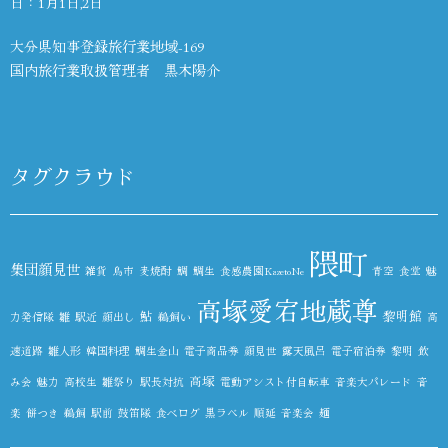
日：1月1日,2日
大分県知事登録旅行業地域-169
国内旅行業取扱管理者 黒木陽介
タグクラウド
隈町
集団顔見世
雑貨
鳥市
麦焼酎
鯛
鯛生
食感農園KazetoNe
青空
食堂
魅
高塚愛宕地蔵尊
鮎
黎明館
力発信隊
雛
駅近
顔出し
鵜飼い
高
速道路
雛人形
韓国料理
鯛生金山
電子商品券
顔見世
露天風呂
電子宿泊券
黎明
飲
高塚
み会
魅力
高校生
雛祭り
駅長対抗
電動アシスト付自転車
音楽大パレード
音
楽
餅つき
鵜飼
駅前
鼓笛隊
食べログ
黒ラベル
順延
音楽会
麺