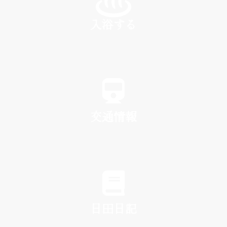
入浴する
SPA
交通情報
TRAFFIC
日田日記